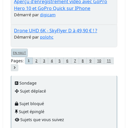
Aperçu d'enregistrement vidéo avec GoPro
Hero 10 et GoPro Quick sur IPhone
Démarré par
digicam
Drone UHD 6K - SkyFlyer D à 49,90 € ! ?
Démarré par
polohc
EN HAUT
Pages
2
3
4
5
6
7
8
9
10
11
1
Sondage
Sujet déplacé
Sujet bloqué
Sujet épinglé
Sujets que vous suivez