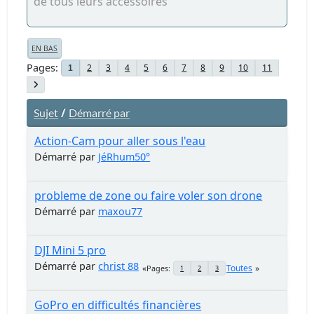
de tous leurs accessoires
EN BAS
Pages
2
3
4
5
6
7
8
9
10
11
1
/
Sujet
Démarré par
Action-Cam pour aller sous l'eau
Démarré par
JéRhum50°
probleme de zone ou faire voler son drone
Démarré par
maxou77
DJI Mini 5 pro
Démarré par
christ 88
Toutes
Pages
1
2
3
GoPro en difficultés financières