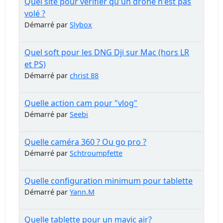
Quel site pour vérifier qu'un drone n'est pas
volé ?
Démarré par
Slybox
Quel soft pour les DNG Dji sur Mac (hors LR
et PS)
Démarré par
christ 88
Quelle action cam pour "vlog"
Démarré par
Seebi
Quelle caméra 360 ? Ou go pro ?
Démarré par
Schtroumpfette
Quelle configuration minimum pour tablette
Démarré par
Yann.M
Quelle tablette pour un mavic air?