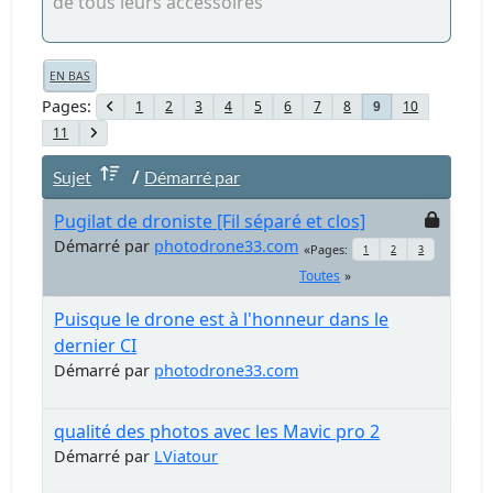
de tous leurs accessoires
EN BAS
Pages
1
2
3
4
5
6
7
8
10
9
11
/
Sujet
Démarré par
Pugilat de droniste [Fil séparé et clos]
Démarré par
photodrone33.com
Pages
1
2
3
Toutes
Puisque le drone est à l'honneur dans le
dernier CI
Démarré par
photodrone33.com
qualité des photos avec les Mavic pro 2
Démarré par
LViatour