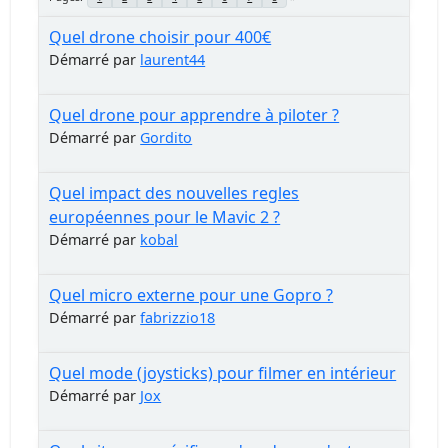
Quel drone choisir pour 400€
Démarré par
laurent44
Quel drone pour apprendre à piloter ?
Démarré par
Gordito
Quel impact des nouvelles regles
européennes pour le Mavic 2 ?
Démarré par
kobal
Quel micro externe pour une Gopro ?
Démarré par
fabrizzio18
Quel mode (joysticks) pour filmer en intérieur
Démarré par
Jox