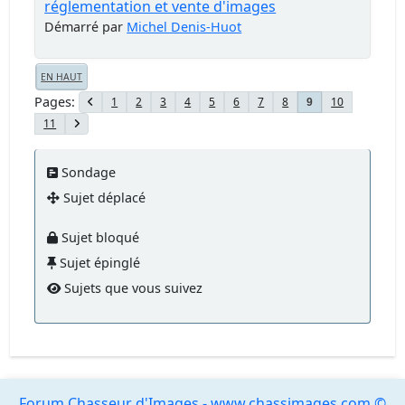
réglementation et vente d'images
Démarré par
Michel Denis-Huot
EN HAUT
Pages
1
2
3
4
5
6
7
8
10
9
11
Sondage
Sujet déplacé
Sujet bloqué
Sujet épinglé
Sujets que vous suivez
Forum Chasseur d'Images - www.chassimages.com ©