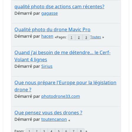
qualité photo dse actions cam récentes?
Démarré par
gagasse
Qualité photo du drone Mavic Pro
Démarré par
hacen
Toutes
Pages
1
2
3
Quand j'ai besoin de me détendre... le Cerf-
Volant 4 lignes
Démarré par
Sirius
Que nous prépare l'Europe pour la législation
drone ?
Démarré par
photodrone33.com
Que pensez vous des drones ?
Démarré par
toutencanon
Pages
1
2
3
4
5
6
7
8