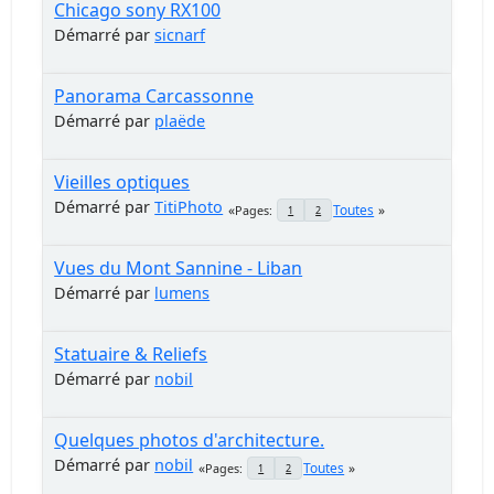
Chicago sony RX100
Démarré par
sicnarf
Panorama Carcassonne
Démarré par
plaëde
Vieilles optiques
Démarré par
TitiPhoto
Toutes
Pages
1
2
Vues du Mont Sannine - Liban
Démarré par
lumens
Statuaire & Reliefs
Démarré par
nobil
Quelques photos d'architecture.
Démarré par
nobil
Toutes
Pages
1
2