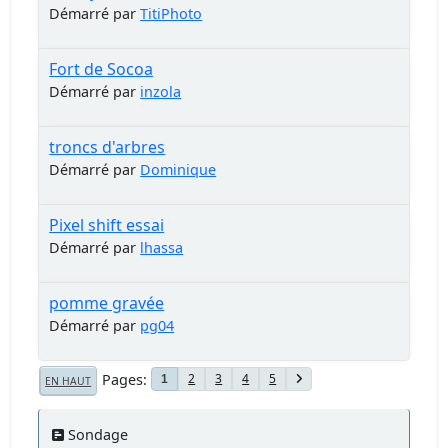
Démarré par
TitiPhoto
Fort de Socoa
Démarré par
inzola
troncs d'arbres
Démarré par
Dominique
Pixel shift essai
Démarré par
lhassa
pomme gravée
Démarré par
pg04
Pages
2
3
4
5
1
EN HAUT
Sondage