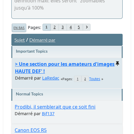
définition maxi: elles seront "zoomables"
jusqu'à 100%
Pages
2
3
4
5
1
EN BAS
/
Sujet
Démarré par
Important Topics
> Une section pour les amateurs d'images
HAUTE DEF' !
Démarré par
LaRedac
Toutes
Pages
1
2
Normal Topics
Prodibi, il semblerait que ce soit fini
Démarré par
Bjf137
Canon EOS R5