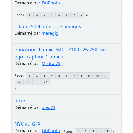
Démarré par
TitiPhoto
Pages
1
2
3
4
5
6
7
8
nikon z50 II: quelques images
Démarré par
meregigi
Panasonic Lumix DMC-TZ100 : 25-250 mm
equ., capteur 1 pouce
Démarré par
Mistral75
Pages
1
2
3
4
5
6
7
8
9
10
11
12
13
...
27
lucie
Démarré par
bleu73
NYC au GFX
Démarré par
TitiPhoto
Pages
1
2
3
4
5