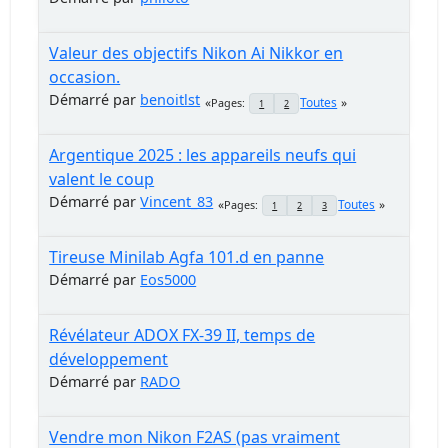
Valeur des objectifs Nikon Ai Nikkor en
occasion.
Démarré par
benoitlst
Toutes
Pages
1
2
Argentique 2025 : les appareils neufs qui
valent le coup
Démarré par
Vincent_83
Toutes
Pages
1
2
3
Tireuse Minilab Agfa 101.d en panne
Démarré par
Eos5000
Révélateur ADOX FX-39 II, temps de
développement
Démarré par
RADO
Vendre mon Nikon F2AS (pas vraiment