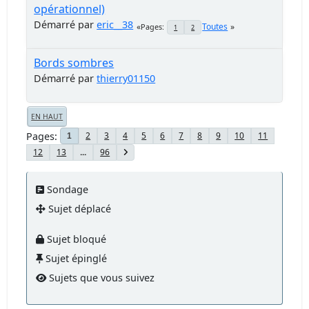
opérationnel)
Démarré par
eric__38
Toutes
Pages
1
2
Bords sombres
Démarré par
thierry01150
EN HAUT
Pages
2
3
4
5
6
7
8
9
10
11
1
12
13
...
96
Sondage
Sujet déplacé
Sujet bloqué
Sujet épinglé
Sujets que vous suivez