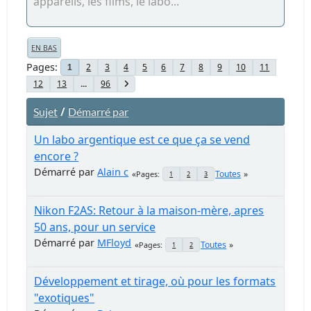
appareils, les films, le labo...
EN BAS
Pages
2
3
4
5
6
7
8
9
10
11
1
12
13
...
96
/
Sujet
Démarré par
Un labo argentique est ce que ça se vend
encore ?
Démarré par
Alain c
Toutes
Pages
1
2
3
Nikon F2AS: Retour à la maison-mère, apres
50 ans, pour un service
Démarré par
MFloyd
Toutes
Pages
1
2
Développement et tirage, où pour les formats
"exotiques"