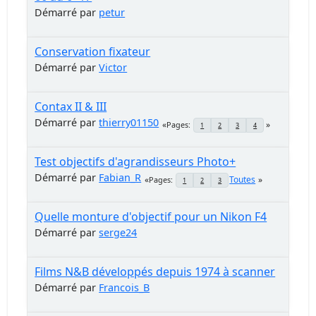
Démarré par
petur
Conservation fixateur
Démarré par
Victor
Contax II & III
Démarré par
thierry01150
Pages
1
2
3
4
Test objectifs d'agrandisseurs Photo+
Démarré par
Fabian_R
Toutes
Pages
1
2
3
Quelle monture d'objectif pour un Nikon F4
Démarré par
serge24
Films N&B développés depuis 1974 à scanner
Démarré par
Francois_B