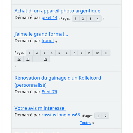
Achat d' un appareil photo argentique
Démarré par
pixel.14
Pages
1
2
3
4
J'aime le grand format...
Démarré par
fraoul
Pages
1
2
3
4
5
6
7
8
9
10
11
12
13
...
39
Rénovation du gainage d’un Rolleicord
(personnalisé)
Démarré par
Fred_76
Votre avis m'interesse.
Démarré par
cassius.longinus66
Pages
1
2
Toutes