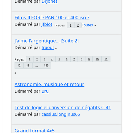
Démarré par
DrJones
Films ILFORD PAN 100 et 400 iso ?
Démarré par
jfblot
Toutes
Pages
1
2
J'aime l'argentique... [Suite 2]
Démarré par
fraoul
Pages
1
2
3
4
5
6
7
8
9
10
11
12
13
...
189
Astronomie, musique et retour
Démarré par
Bru
Test de logiciel d'inversion de négatifs C-41
Démarré par
cassius.longinus66
Grand format 4x5