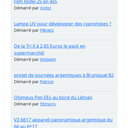
Film Rollei 25 en 4x5
Démarré par
Victor
Lampe UV pour développer des cyanotypes ?
Démarré par
PBnet2
De la Tri X à 2,65 Euros le pack en
supermarché!
Démarré par
titisteph
projet de journées argentiques à Bruniquel 82
Démarré par
Patrice
Olympus Pen EEs au bord du Léman
Démarré par
55micro
VZ-6617 appareil panoramique argentique du
66 au 6*17