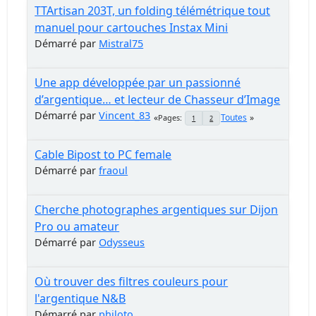
TTArtisan 203T, un folding télémétrique tout
manuel pour cartouches Instax Mini
Démarré par
Mistral75
Une app développée par un passionné
d’argentique… et lecteur de Chasseur d’Image
Démarré par
Vincent_83
Toutes
Pages
1
2
Cable Bipost to PC female
Démarré par
fraoul
Cherche photographes argentiques sur Dijon
Pro ou amateur
Démarré par
Odysseus
Où trouver des filtres couleurs pour
l'argentique N&B
Démarré par
philoto