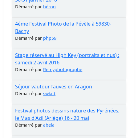
Démarré par
héron
4éme Festival Photo de la Pévèle à 59830-
Bachy
Démarré par
php59
Stage réservé au High Key (portraits et nus) :
samedi 2 avril 2016
Démarré par
Remyphotographe
Séjour vautour fauves en Aragon
Démarré par
swkitt
Festival photos dessins nature des Pyrénées,
le Mas d'Azil (Ariège) 16 - 20 mai
Démarré par
abela