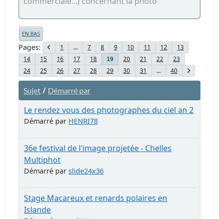
commerciale...) concernant la photo
EN BAS
Pages
1
...
7
8
9
10
11
12
13
14
15
16
17
18
20
21
22
23
19
24
25
26
27
28
29
30
31
...
40
/
Sujet
Démarré par
Le rendez vous des photographes du ciel an 2
Démarré par
HENRI78
36e festival de l'image projetée - Chelles
Multiphot
Démarré par
slide24x36
Stage Macareux et renards polaires en
Islande