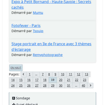
Expo à Petit Bornand - Haute-Savoie : Secrets
cachés
Démarré par
Mumu
Fotofever - Paris
Démarré par
Tsouip
Stage portrait en Ile de France avec 3 thèmes
d'éclairage
Démarré par
Remyphotographe
EN HAUT
Pages
1
...
7
8
9
10
11
12
13
14
15
16
17
18
20
21
22
23
19
24
25
26
27
28
29
30
31
...
40
Sondage
Sujet déplacé