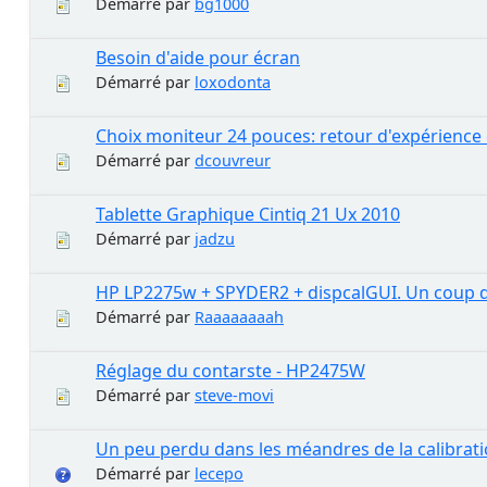
Démarré par
bg1000
Besoin d'aide pour écran
Démarré par
loxodonta
Choix moniteur 24 pouces: retour d'expérience
Démarré par
dcouvreur
Tablette Graphique Cintiq 21 Ux 2010
Démarré par
jadzu
HP LP2275w + SPYDER2 + dispcalGUI. Un coup d
Démarré par
Raaaaaaaah
Réglage du contarste - HP2475W
Démarré par
steve-movi
Un peu perdu dans les méandres de la calibrat
Démarré par
lecepo