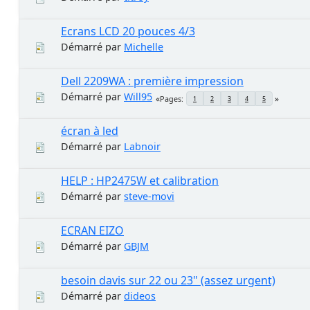
Ecrans LCD 20 pouces 4/3
Démarré par
Michelle
Dell 2209WA : première impression
Démarré par
Will95
Pages
1
2
3
4
5
écran à led
Démarré par
Labnoir
HELP : HP2475W et calibration
Démarré par
steve-movi
ECRAN EIZO
Démarré par
GBJM
besoin davis sur 22 ou 23" (assez urgent)
Démarré par
dideos