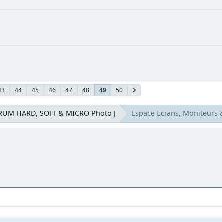
43
44
45
46
47
48
50
49
ORUM HARD, SOFT & MICRO Photo ]
Espace Ecrans, Moniteurs 