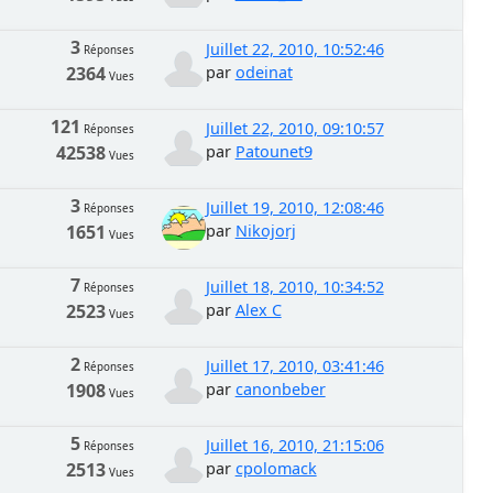
3
Juillet 22, 2010, 10:52:46
Réponses
2364
par
odeinat
Vues
121
Juillet 22, 2010, 09:10:57
Réponses
42538
par
Patounet9
Vues
3
Juillet 19, 2010, 12:08:46
Réponses
1651
par
Nikojorj
Vues
7
Juillet 18, 2010, 10:34:52
Réponses
2523
par
Alex C
Vues
2
Juillet 17, 2010, 03:41:46
Réponses
1908
par
canonbeber
Vues
5
Juillet 16, 2010, 21:15:06
Réponses
2513
par
cpolomack
Vues