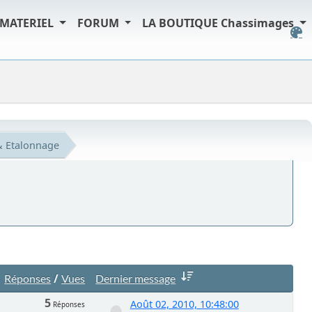
MATERIEL
FORUM
LA BOUTIQUE Chassimages
& Etalonnage
/
Réponses
Vues
Dernier message
5
Août 02, 2010, 10:48:00
Réponses