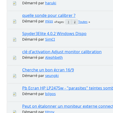
Démarré par
haruki
quelle sonde pour calibrer ?
Démarré par
miss
Toutes
Pages
1
2
Spyder3Elite 4.0.2 Windows Dispo
Démarré par
SimCI
clé d'activation Adjust monitor calibration
Démarré par
Alephbeth
Cherche un bon écran 16/9
Démarré par
seungki
Pb Ecran HP LP2475w - "parasites" teintes som
Démarré par
bilgos
Peut on étalonner un moniteur externe connect
Démarré par
titroy