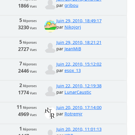
1866
par
gribou
Vues
5
Juin 29, 2010, 18:49:17
Réponses
3230
par
Nikojorj
Vues
5
Juin 29, 2010, 18:21:21
Réponses
2727
par
JeanMiB
Vues
7
Juin 22, 2010, 15:12:02
Réponses
2446
par
esox_13
Vues
2
Juin 22, 2010, 12:19:38
Réponses
1774
par
LunarCaustic
Vues
11
Juin 20, 2010, 17:14:00
Réponses
4969
par
Rotremjr
Vues
1
Juin 20, 2010, 11:01:13
Réponses