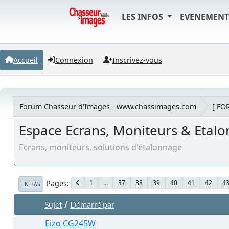
LES INFOS
EVENEMEN
Accueil
Connexion
Inscrivez-vous
Forum Chasseur d'Images - www.chassimages.com
[ FO
Espace Ecrans, Moniteurs & Etal
Ecrans, moniteurs, solutions d'étalonnage
Pages
1
...
37
38
39
40
41
42
4
EN BAS
/
Sujet
Démarré par
Eizo CG245W