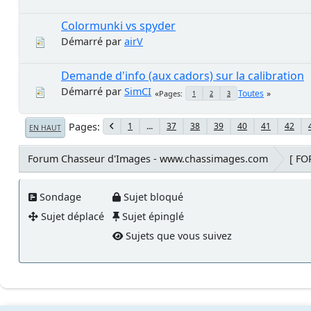
Colormunki vs spyder
Démarré par
airV
Demande d'info (aux cadors) sur la calibration
Démarré par
SimCI
Toutes
Pages
1
2
3
Pages
1
...
37
38
39
40
41
42
EN HAUT
Forum Chasseur d'Images - www.chassimages.com
[ F
Sondage
Sujet bloqué
Sujet déplacé
Sujet épinglé
Sujets que vous suivez