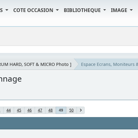
TS
COTE OCCASION
BIBLIOTHEQUE
IMAGE
RUM HARD, SOFT & MICRO Photo ]
Espace Ecrans, Moniteurs 
onnage
3
44
45
46
47
48
50
49