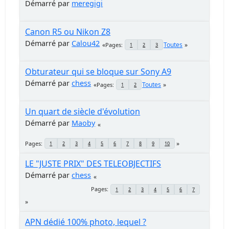
Démarré par
meregigi
Canon R5 ou Nikon Z8
Démarré par
Calou42
Toutes
Pages
1
2
3
Obturateur qui se bloque sur Sony A9
Démarré par
chess
Toutes
Pages
1
2
Un quart de siècle d'évolution
Démarré par
Maoby
Pages
1
2
3
4
5
6
7
8
9
10
LE "JUSTE PRIX" DES TELEOBJECTIFS
Démarré par
chess
Pages
1
2
3
4
5
6
7
APN dédié 100% photo, lequel ?