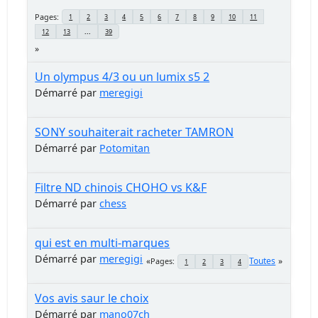
Pages
1
2
3
4
5
6
7
8
9
10
11
12
13
...
39
Un olympus 4/3 ou un lumix s5 2
Démarré par
meregigi
SONY souhaiterait racheter TAMRON
Démarré par
Potomitan
Filtre ND chinois CHOHO vs K&F
Démarré par
chess
qui est en multi-marques
Démarré par
meregigi
Toutes
Pages
1
2
3
4
Vos avis saur le choix
Démarré par
mano07ch