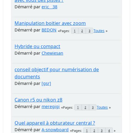
Démarré par
eric__38
Manipulation boitier avec zoom
Démarré par
BEDON
Toutes
Pages
1
2
3
Hybride ou compact
Démarré par
Chewiesan
conseil objectif pour numérisation de
documents
Démarré par
[gsr]
Canon r5 ou nikon z8
Démarré par
meregigi
Toutes
Pages
1
2
3
Quel appareil à obturateur central ?
Démarré par
A-snowboard
Pages
1
2
3
4