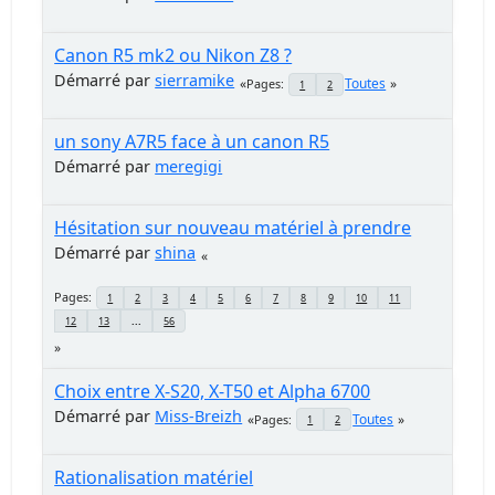
Canon R5 mk2 ou Nikon Z8 ?
Démarré par
sierramike
Toutes
Pages
1
2
un sony A7R5 face à un canon R5
Démarré par
meregigi
Hésitation sur nouveau matériel à prendre
Démarré par
shina
Pages
1
2
3
4
5
6
7
8
9
10
11
12
13
...
56
Choix entre X-S20, X-T50 et Alpha 6700
Démarré par
Miss-Breizh
Toutes
Pages
1
2
Rationalisation matériel