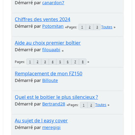
Démarré par
canardon7
Chiffres des ventes 2024
Démarré par
Potomitan
Toutes
Pages
1
2
3
Aide au choix premier boîtier
Démarré par
filouaabi
Pages
1
2
3
4
5
6
7
8
Remplacement de mon FZ150
Démarré par
Billoute
Quel est le boitier le plus silencieux ?
Démarré par
Bertrand28
Toutes
Pages
1
2
Au sujet de l easy cover
Démarré par
meregigi