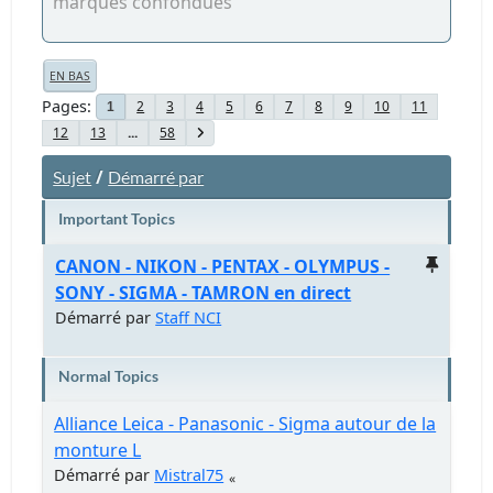
marques confondues
EN BAS
Pages
2
3
4
5
6
7
8
9
10
11
1
12
13
...
58
/
Sujet
Démarré par
Important Topics
CANON - NIKON - PENTAX - OLYMPUS -
SONY - SIGMA - TAMRON en direct
Démarré par
Staff NCI
Normal Topics
Alliance Leica - Panasonic - Sigma autour de la
monture L
Démarré par
Mistral75