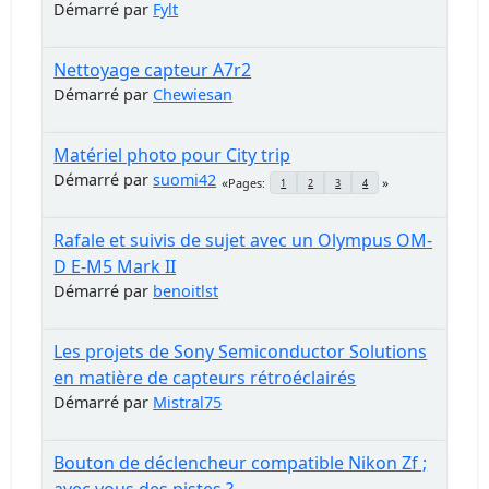
Démarré par
Fylt
Nettoyage capteur A7r2
Démarré par
Chewiesan
Matériel photo pour City trip
Démarré par
suomi42
Pages
1
2
3
4
Rafale et suivis de sujet avec un Olympus OM-
D E-M5 Mark II
Démarré par
benoitlst
Les projets de Sony Semiconductor Solutions
en matière de capteurs rétroéclairés
Démarré par
Mistral75
Bouton de déclencheur compatible Nikon Zf ;
avec vous des pistes ?