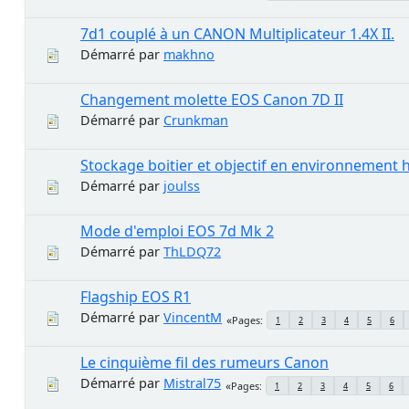
7d1 couplé à un CANON Multiplicateur 1.4X II.
Démarré par
makhno
Changement molette EOS Canon 7D II
Démarré par
Crunkman
Stockage boitier et objectif en environnement 
Démarré par
joulss
Mode d'emploi EOS 7d Mk 2
Démarré par
ThLDQ72
Flagship EOS R1
Démarré par
VincentM
Pages
1
2
3
4
5
6
Le cinquième fil des rumeurs Canon
Démarré par
Mistral75
Pages
1
2
3
4
5
6