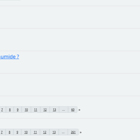
humide ?
7
8
9
10
11
12
13
...
60
7
8
9
10
11
12
13
...
261