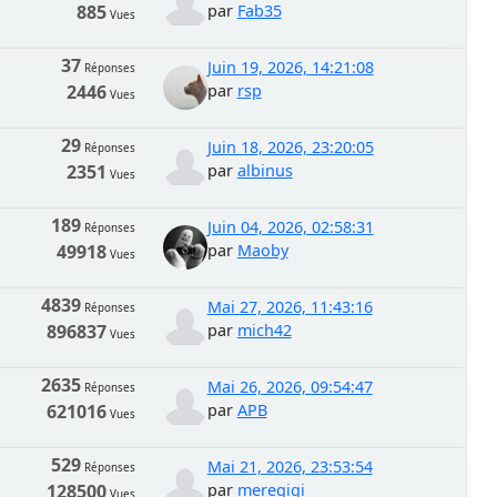
885
par
Fab35
Vues
37
Juin 19, 2026, 14:21:08
Réponses
2446
par
rsp
Vues
29
Juin 18, 2026, 23:20:05
Réponses
2351
par
albinus
Vues
189
Juin 04, 2026, 02:58:31
Réponses
49918
par
Maoby
Vues
4839
Mai 27, 2026, 11:43:16
Réponses
896837
par
mich42
Vues
2635
Mai 26, 2026, 09:54:47
Réponses
621016
par
APB
Vues
529
Mai 21, 2026, 23:53:54
Réponses
128500
par
meregigi
Vues