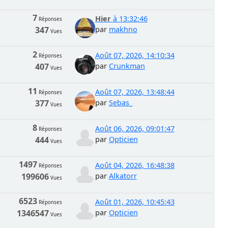
7
Hier
à 13:32:46
Réponses
347
par
makhno
Vues
2
Août 07, 2026, 14:10:34
Réponses
407
par
Crunkman
Vues
11
Août 07, 2026, 13:48:44
Réponses
377
par
Sebas_
Vues
8
Août 06, 2026, 09:01:47
Réponses
444
par
Opticien
Vues
1497
Août 04, 2026, 16:48:38
Réponses
199606
par
Alkatorr
Vues
6523
Août 01, 2026, 10:45:43
Réponses
1346547
par
Opticien
Vues