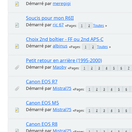
Démarré par
meregigi
Soucis pour mon R6II
Démarré par
ric 67
Toutes
Pages
1
2
Choix 2nd boîtier - FF ou 2nd APS-C
Démarré par
albinus
Toutes
Pages
1
2
Petit retour en arrière (1995-2000)
Démarré par
Maoby
Pages
1
2
3
4
5
6
7
Canon EOS R7
Démarré par
Mistral75
Pages
1
2
3
4
5
6
Canon EOS M5
Démarré par
Mistral75
Pages
1
2
3
4
5
6
Canon EOS R8
Démarré par
Mistral75
Pages
1
2
3
4
5
6