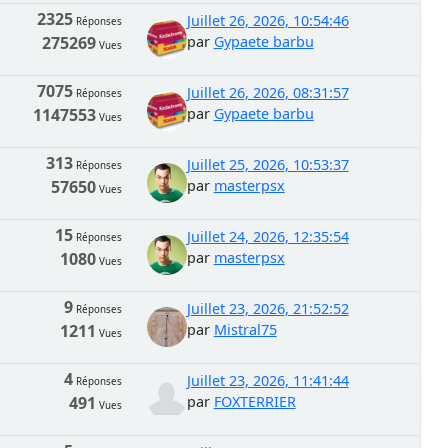
2325
Juillet 26, 2026, 10:54:46
Réponses
275269
par
Gypaete barbu
Vues
7075
Juillet 26, 2026, 08:31:57
Réponses
1147553
par
Gypaete barbu
Vues
313
Juillet 25, 2026, 10:53:37
Réponses
57650
par
masterpsx
Vues
15
Juillet 24, 2026, 12:35:54
Réponses
1080
par
masterpsx
Vues
9
Juillet 23, 2026, 21:52:52
Réponses
1211
par
Mistral75
Vues
4
Juillet 23, 2026, 11:41:44
Réponses
491
par
FOXTERRIER
Vues