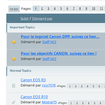
Pages
2
3
4
5
6
7
8
9
10
11
1
EN BAS
/
Sujet
Démarré par
Important Topics
Pour le logiciel Canon DPP, suivez ce lien...
Démarré par
Staff NCI
Pour les objectifs CANON, suivez ce lien !
Démarré par
Staff NCI
Normal Topics
Canon EOS R3
Démarré par
rico7578
Pages
1
2
3
4
5
6
Canon EOS R10
Démarré par
Mistral75
Pages
1
2
3
4
5
6