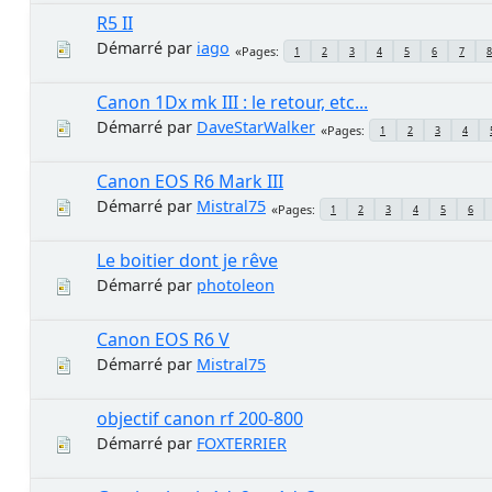
R5 II
Démarré par
iago
Pages
1
2
3
4
5
6
7
8
Canon 1Dx mk III : le retour, etc...
Démarré par
DaveStarWalker
Pages
1
2
3
4
Canon EOS R6 Mark III
Démarré par
Mistral75
Pages
1
2
3
4
5
6
Le boitier dont je rêve
Démarré par
photoleon
Canon EOS R6 V
Démarré par
Mistral75
objectif canon rf 200-800
Démarré par
FOXTERRIER