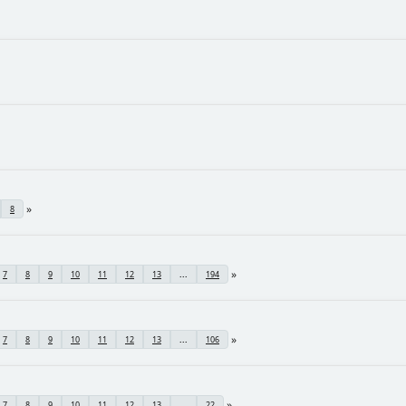
8
7
8
9
10
11
12
13
...
194
7
8
9
10
11
12
13
...
106
7
8
9
10
11
12
13
...
22