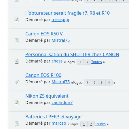
l 'obturateur serait fragile r7, R8 et R10
Démarré par
meregigi
Canon EOS R50 V
Démarré par
Mistral75
Personnalisation du SHUTTER chez CANON
Démarré par
chess
Toutes
Pages
1
2
Canon EOS R100
Démarré par
Mistral75
Pages
1
2
3
4
Nikon Z5 équivalent
Démarré par
canardon7
Batteries LPE6P et voyage
Démarré par
marcao
Toutes
Pages
1
2