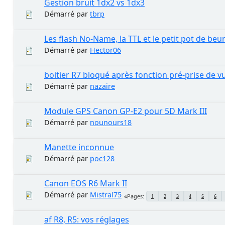
Gestion bruit 1dx2 vs 1dx3
Démarré par
tbrp
Les flash No-Name, la TTL et le petit pot de beu
Démarré par
Hector06
boitier R7 bloqué après fonction pré-prise de v
Démarré par
nazaire
Module GPS Canon GP-E2 pour 5D Mark III
Démarré par
nounours18
Manette inconnue
Démarré par
poc128
Canon EOS R6 Mark II
Démarré par
Mistral75
Pages
1
2
3
4
5
6
af R8, R5: vos réglages