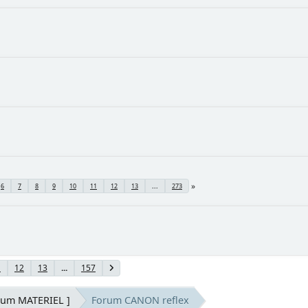
6
7
8
9
10
11
12
13
...
273
1
12
13
...
157
rum MATERIEL ]
Forum CANON reflex