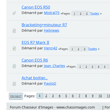
Canon EOS R50
Démarré par
Mistral75
Toutes
Pages
1
2
3
Bracketing+minuteur R7
Démarré par
Helinews
EOS R7 Mark II
Démarré par
Henri42
Toutes
Pages
1
2
3
Canon EOS R6
Démarré par
Jean_Charles
Pages
1
2
3
4
5
Achat boitier...
Démarré par
PaoloD
Pages
2
3
4
5
6
7
8
9
10
1
1
EN HAUT
Forum Chasseur d'Images - www.chassimages.com
[ Fo