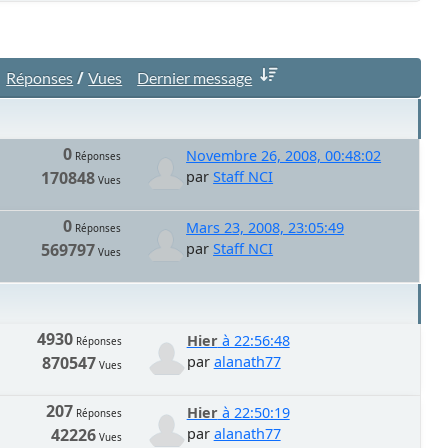
/
Réponses
Vues
Dernier message
0
Novembre 26, 2008, 00:48:02
Réponses
170848
par
Staff NCI
Vues
0
Mars 23, 2008, 23:05:49
Réponses
569797
par
Staff NCI
Vues
4930
Hier
à 22:56:48
Réponses
870547
par
alanath77
Vues
207
Hier
à 22:50:19
Réponses
42226
par
alanath77
Vues