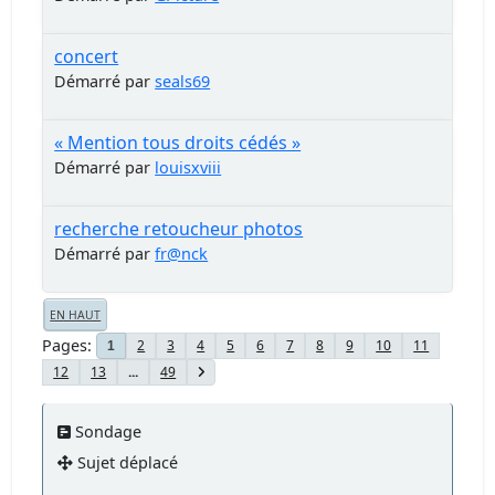
concert
Démarré par
seals69
« Mention tous droits cédés »
Démarré par
louisxviii
recherche retoucheur photos
Démarré par
fr@nck
EN HAUT
Pages
2
3
4
5
6
7
8
9
10
11
1
12
13
...
49
Sondage
Sujet déplacé