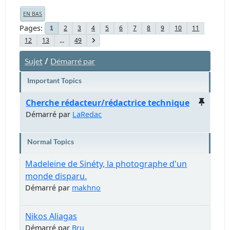
EN BAS
Pages
2
3
4
5
6
7
8
9
10
11
1
12
13
...
49
/
Sujet
Démarré par
Important Topics
Cherche rédacteur/rédactrice technique
Démarré par
LaRedac
Normal Topics
Madeleine de Sinéty, la photographe d'un
monde disparu.
Démarré par
makhno
Nikos Aliagas
Démarré par
Bru