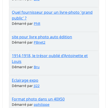
Quel fournisseur pour un livre-photo 'grand
public' ?
Démarré par
PhR
site pour livre photo auto édition
Démarré par
PBnet2
1914-1918, le trésor oublié d’Antoinette et
Louis
Démarré par
Bru
Eclairage expo
Démarré par
JJ22
Format photo dans un 40X50
Démarré par
pphilippe