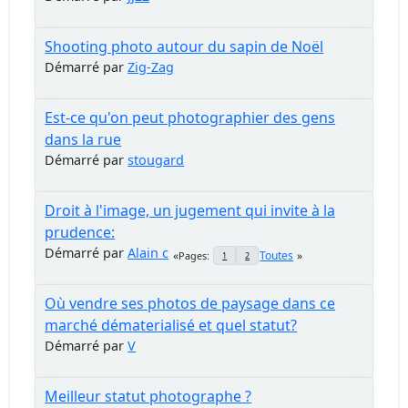
Shooting photo autour du sapin de Noël
Démarré par
Zig-Zag
Est-ce qu'on peut photographier des gens
dans la rue
Démarré par
stougard
Droit à l'image, un jugement qui invite à la
prudence:
Démarré par
Alain c
Toutes
Pages
1
2
Où vendre ses photos de paysage dans ce
marché dématerialisé et quel statut?
Démarré par
V
Meilleur statut photographe ?