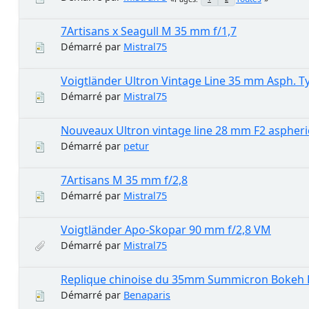
7Artisans x Seagull M 35 mm f/1,7
Démarré par
Mistral75
Voigtländer Ultron Vintage Line 35 mm Asph. T
Démarré par
Mistral75
Nouveaux Ultron vintage line 28 mm F2 aspheri
Démarré par
petur
7Artisans M 35 mm f/2,8
Démarré par
Mistral75
Voigtländer Apo-Skopar 90 mm f/2,8 VM
Démarré par
Mistral75
Replique chinoise du 35mm Summicron Bokeh 
Démarré par
Benaparis