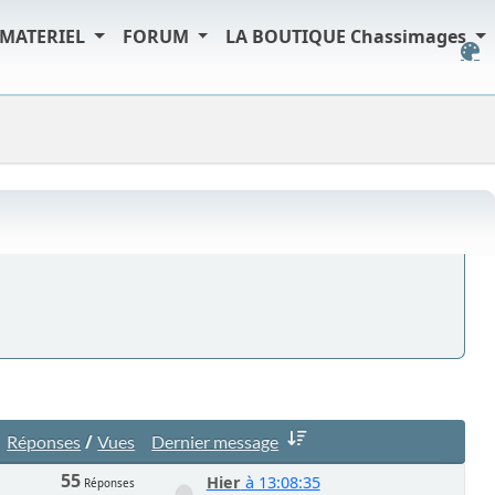
MATERIEL
FORUM
LA BOUTIQUE Chassimages
/
Réponses
Vues
Dernier message
55
Hier
à 13:08:35
Réponses