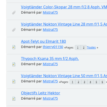
Voigtländer Color-Skopar 28 mm f/2,8 Asph. VM
Démarré par
Mistral75
Voigtländer Nokton Vintage Line 28 mm f/1,5 Asp
Démarré par
Mistral75
Apot-Telyt ou Elmarit 180
Démarré par
thierry01150
Toutes
Pages
1
2
Thypoch Ksana 35 mm f/2 Asph.
Démarré par
Mistral75
Voigtländer Nokton Vintage Line 50 mm f/1,5 As
Démarré par
Mistral75
Pages
1
2
3
4
5
6
Objectifs Leitz Hektor
Démarré par
Mistral75