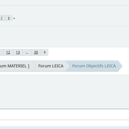
7
8
1
12
13
...
30
rum MATERIEL ]
Forum LEICA
Forum Objectifs LEICA