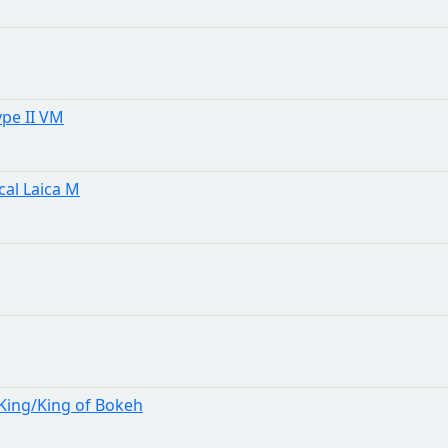
ype II VM
cal Laica M
King/King of Bokeh