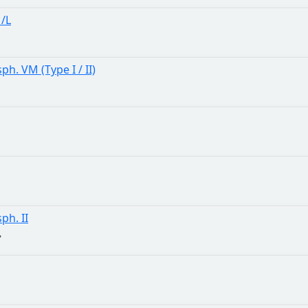
/L
h. VM (Type I / II)
ph. II