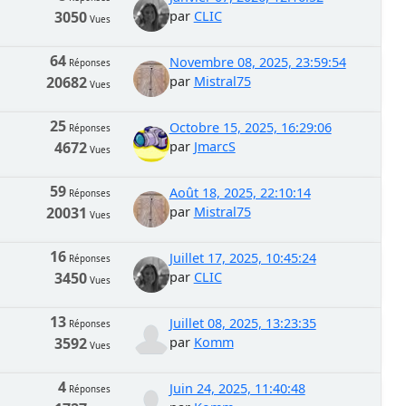
3050
par
CLIC
Vues
64
Novembre 08, 2025, 23:59:54
Réponses
20682
par
Mistral75
Vues
25
Octobre 15, 2025, 16:29:06
Réponses
4672
par
JmarcS
Vues
59
Août 18, 2025, 22:10:14
Réponses
20031
par
Mistral75
Vues
16
Juillet 17, 2025, 10:45:24
Réponses
3450
par
CLIC
Vues
13
Juillet 08, 2025, 13:23:35
Réponses
3592
par
Komm
Vues
4
Juin 24, 2025, 11:40:48
Réponses