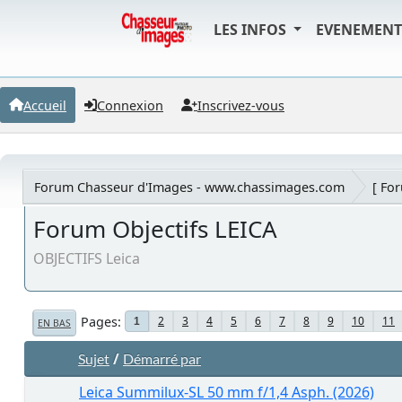
LES INFOS
EVENEMEN
Accueil
Connexion
Inscrivez-vous
Forum Chasseur d'Images - www.chassimages.com
[ Fo
Forum Objectifs LEICA
OBJECTIFS Leica
Pages
2
3
4
5
6
7
8
9
10
11
1
EN BAS
/
Sujet
Démarré par
Leica Summilux-SL 50 mm f/1,4 Asph. (2026)