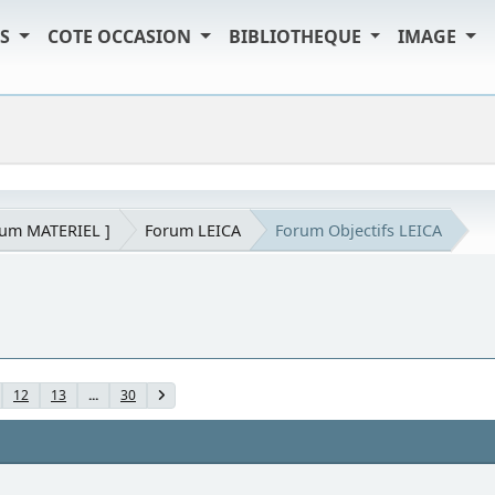
TS
COTE OCCASION
BIBLIOTHEQUE
IMAGE
rum MATERIEL ]
Forum LEICA
Forum Objectifs LEICA
12
13
...
30