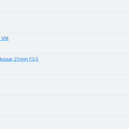
s VM
Skopar 21mm f:3,5