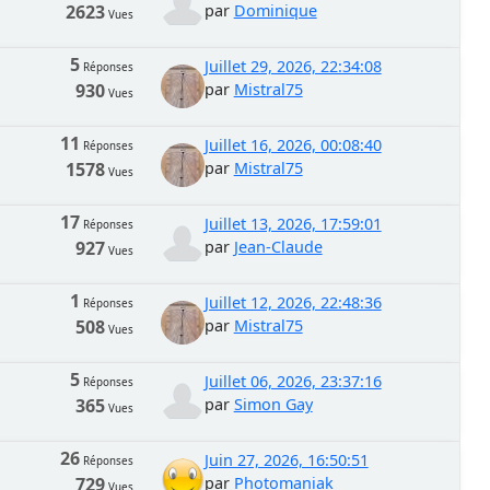
2623
par
Dominique
Vues
5
Juillet 29, 2026, 22:34:08
Réponses
930
par
Mistral75
Vues
11
Juillet 16, 2026, 00:08:40
Réponses
1578
par
Mistral75
Vues
17
Juillet 13, 2026, 17:59:01
Réponses
927
par
Jean-Claude
Vues
1
Juillet 12, 2026, 22:48:36
Réponses
508
par
Mistral75
Vues
5
Juillet 06, 2026, 23:37:16
Réponses
365
par
Simon Gay
Vues
26
Juin 27, 2026, 16:50:51
Réponses
729
par
Photomaniak
Vues