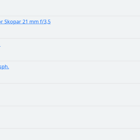
or Skopar 21 mm f/3,5
M
sph.