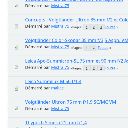
Démarré par
Mistral75
Concepts : Voigtländer Ultron 35 mm f/2 et Col
Démarré par
Mistral75
Toutes
Pages
1
2
3
Voigtländer Color-Skopar 35 mm f/3,5 Asph. V
Démarré par
Mistral75
Toutes
Pages
1
2
Leica Apo-Summicron-SL 75 mm et 90 mm f/2 A
Démarré par
Mistral75
Toutes
Pages
1
2
3
Leica Summilux-M 50 f/1.4
Démarré par
malice
Voigtländer Ultron 75 mm f/1,9 SC/MC VM
Démarré par
Mistral75
Thypoch Simera 21 mm f/1,4