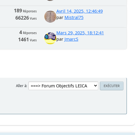
189
Avril 14, 2025, 12:46:49
Réponses
66226
par
Mistral75
Vues
4
Mars 29, 2025, 18:12:41
Réponses
1461
par
JmarcS
Vues
Aller à