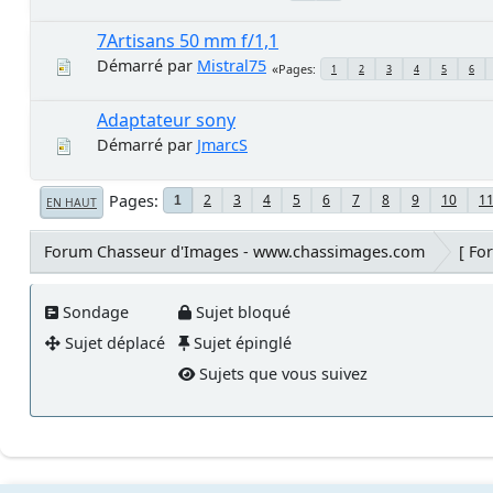
7Artisans 50 mm f/1,1
Démarré par
Mistral75
Pages
1
2
3
4
5
6
Adaptateur sony
Démarré par
JmarcS
Pages
2
3
4
5
6
7
8
9
10
1
1
EN HAUT
Forum Chasseur d'Images - www.chassimages.com
[ Fo
Sondage
Sujet bloqué
Sujet déplacé
Sujet épinglé
Sujets que vous suivez