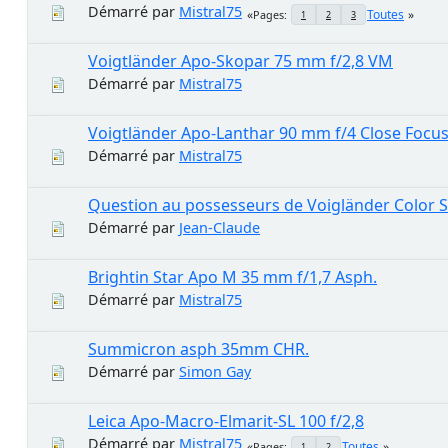
Démarré par
Mistral75
Toutes
Pages
1
2
3
Voigtländer Apo-Skopar 75 mm f/2,8 VM
Démarré par
Mistral75
Voigtländer Apo-Lanthar 90 mm f/4 Close Focu
Démarré par
Mistral75
Question au possesseurs de Voigländer Color 
Démarré par
Jean-Claude
Brightin Star Apo M 35 mm f/1,7 Asph.
Démarré par
Mistral75
Summicron asph 35mm CHR.
Démarré par
Simon Gay
Leica Apo-Macro-Elmarit-SL 100 f/2,8
Démarré par
Mistral75
Toutes
Pages
1
2