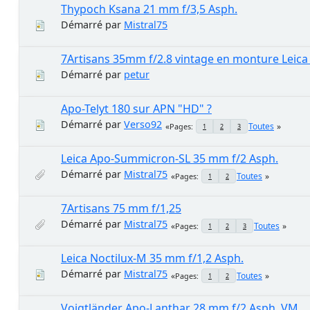
Thypoch Ksana 21 mm f/3,5 Asph.
Démarré par
Mistral75
7Artisans 35mm f/2.8 vintage en monture Leica
Démarré par
petur
Apo-Telyt 180 sur APN "HD" ?
Démarré par
Verso92
Toutes
Pages
1
2
3
Leica Apo-Summicron-SL 35 mm f/2 Asph.
Démarré par
Mistral75
Toutes
Pages
1
2
7Artisans 75 mm f/1,25
Démarré par
Mistral75
Toutes
Pages
1
2
3
Leica Noctilux-M 35 mm f/1,2 Asph.
Démarré par
Mistral75
Toutes
Pages
1
2
Voigtländer Apo-Lanthar 28 mm f/2 Asph. VM