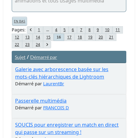
animations et tous usages multimedia
EN BAS
Pages
1
...
4
5
6
7
8
9
10
11
12
13
14
15
17
18
19
20
21
16
22
23
24
/
Sujet
Démarré par
Galerie avec arborescence basée sur les
mots-clés hiérarchiques de Lightroom
Démarré par
LaurentBr
Passerelle multimédia
Démarré par
FRANCOIS D
SOUCIS pour enregistrer un match en direct
qui passe sur un streaming !