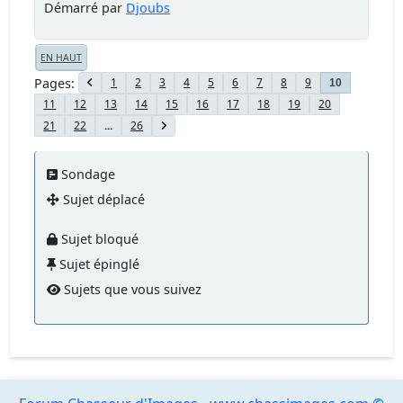
Démarré par
Djoubs
EN HAUT
Pages
1
2
3
4
5
6
7
8
9
10
11
12
13
14
15
16
17
18
19
20
21
22
...
26
Sondage
Sujet déplacé
Sujet bloqué
Sujet épinglé
Sujets que vous suivez