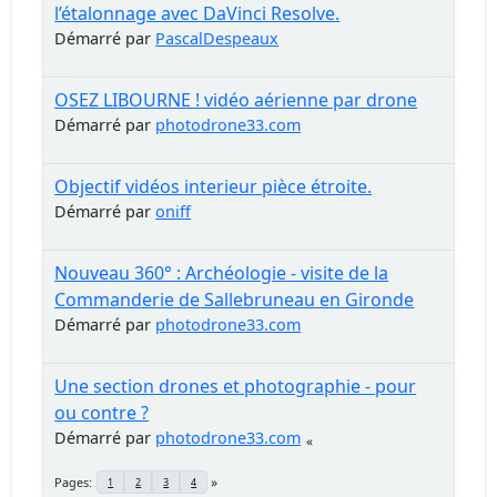
l’étalonnage avec DaVinci Resolve.
Démarré par
PascalDespeaux
OSEZ LIBOURNE ! vidéo aérienne par drone
Démarré par
photodrone33.com
Objectif vidéos interieur pièce étroite.
Démarré par
oniff
Nouveau 360° : Archéologie - visite de la
Commanderie de Sallebruneau en Gironde
Démarré par
photodrone33.com
Une section drones et photographie - pour
ou contre ?
Démarré par
photodrone33.com
Pages
1
2
3
4