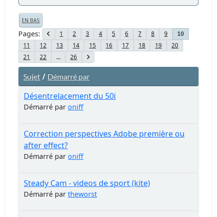
EN BAS
Pages
1
2
3
4
5
6
7
8
9
10
11
12
13
14
15
16
17
18
19
20
21
22
...
26
/
Sujet
Démarré par
Désentrelacement du 50i
Démarré par
oniff
Correction perspectives Adobe première ou
after effect?
Démarré par
oniff
Steady Cam - videos de sport (kite)
Démarré par
theworst