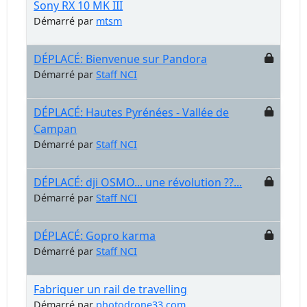
Sony RX 10 MK III
Démarré par
mtsm
DÉPLACÉ: Bienvenue sur Pandora
Démarré par
Staff NCI
DÉPLACÉ: Hautes Pyrénées - Vallée de
Campan
Démarré par
Staff NCI
DÉPLACÉ: dji OSMO... une révolution ??...
Démarré par
Staff NCI
DÉPLACÉ: Gopro karma
Démarré par
Staff NCI
Fabriquer un rail de travelling
Démarré par
photodrone33.com