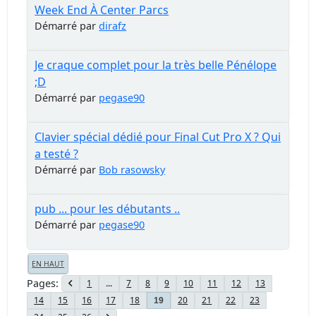
Week End À Center Parcs
Démarré par
dirafz
Je craque complet pour la très belle Pénélope
;D
Démarré par
pegase90
Clavier spécial dédié pour Final Cut Pro X ? Qui
a testé ?
Démarré par
Bob rasowsky
pub ... pour les débutants ..
Démarré par
pegase90
EN HAUT
Pages
1
...
7
8
9
10
11
12
13
14
15
16
17
18
20
21
22
23
19