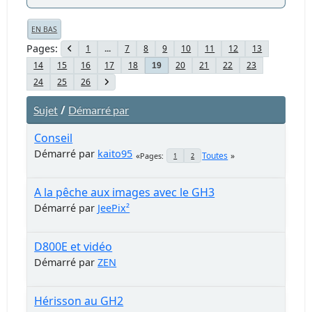
EN BAS
Pages
1
...
7
8
9
10
11
12
13
14
15
16
17
18
20
21
22
23
19
24
25
26
/
Sujet
Démarré par
Conseil
Démarré par
kaito95
Toutes
Pages
1
2
A la pêche aux images avec le GH3
Démarré par
JeePix²
D800E et vidéo
Démarré par
ZEN
Hérisson au GH2