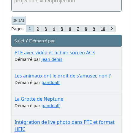
projection, vidéoprojection
EN BAS
Pages
2
3
4
5
6
7
8
9
10
1
/
Sujet
Démarré par
PTE avec vidéo et fichier son en AC3
Démarré par
jean denis
Les animaux ont le droit de s'amuser, non ?
Démarré par
ganddalf
La Grotte de Neptune
Démarré par
ganddalf
Intégration de live photo dans PTE et format
HEIC