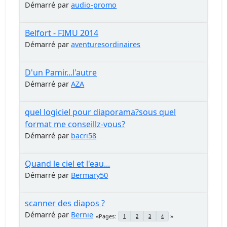
Démarré par
audio-promo
Belfort - FIMU 2014
Démarré par
aventuresordinaires
D'un Pamir...l'autre
Démarré par
AZA
quel logiciel pour diaporama?sous quel
format me conseillz-vous?
Démarré par
bacri58
Quand le ciel et l'eau...
Démarré par
Bermary50
scanner des diapos ?
Démarré par
Bernie
Pages
1
2
3
4