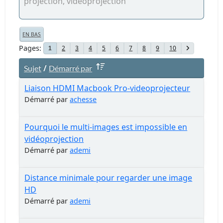
projection, vidéoprojection
EN BAS
Pages
2
3
4
5
6
7
8
9
10
1
/
Sujet
Démarré par
Liaison HDMI Macbook Pro-videoprojecteur
Démarré par
achesse
Pourquoi le multi-images est impossible en
vidéoprojection
Démarré par
ademi
Distance minimale pour regarder une image
HD
Démarré par
ademi