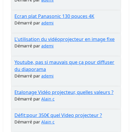
Ecran plat Panasonic 130 pouces 4K
Démarré par
ademi
L'utilisation du vidéoprojecteur en image fixe
Démarré par
ademi
Youtube, pas si mauvais que ça pour diffuser
du diaporama
Démarré par
ademi
Etalonage Vidéo projecteur, quelles valeurs ?
Démarré par
Alain c
Défit:pour 350€ quel Video projecteur ?
Démarré par
Alain c