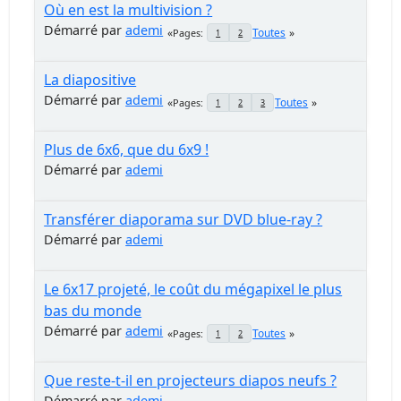
Où en est la multivision ?
Démarré par
ademi
Toutes
Pages
1
2
La diapositive
Démarré par
ademi
Toutes
Pages
1
2
3
Plus de 6x6, que du 6x9 !
Démarré par
ademi
Transférer diaporama sur DVD blue-ray ?
Démarré par
ademi
Le 6x17 projeté, le coût du mégapixel le plus
bas du monde
Démarré par
ademi
Toutes
Pages
1
2
Que reste-t-il en projecteurs diapos neufs ?
Démarré par
ademi