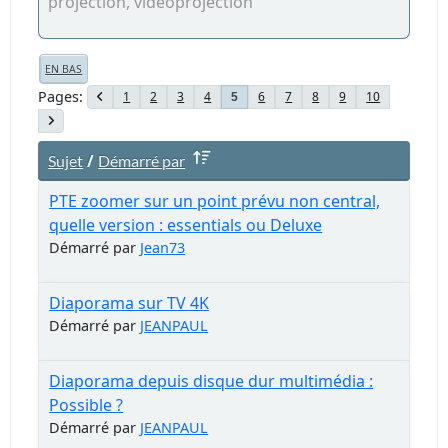
projection, vidéoprojection
EN BAS
Pages
1
2
3
4
6
7
8
9
10
5
/
Sujet
Démarré par
PTE zoomer sur un point prévu non central,
quelle version : essentials ou Deluxe
Démarré par
Jean73
Diaporama sur TV 4K
Démarré par
JEANPAUL
Diaporama depuis disque dur multimédia :
Possible ?
Démarré par
JEANPAUL