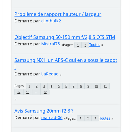
Problème de rapport hauteur / largeur
Démarré par
clinthulk2
Objectif Samsung 50-150 mm f/2,8 S OIS STM
Démarré par
Mistral75
Toutes
Pages
1
2
Samsung NX1: un APS-C qui en a sous le capot
!
Démarré par
LaRedac
Pages
1
2
3
4
5
6
7
8
9
10
11
12
13
...
32
Avis Samsung 20mm f2.8 ?
Démarré par
mamad-06
Toutes
Pages
1
2
3