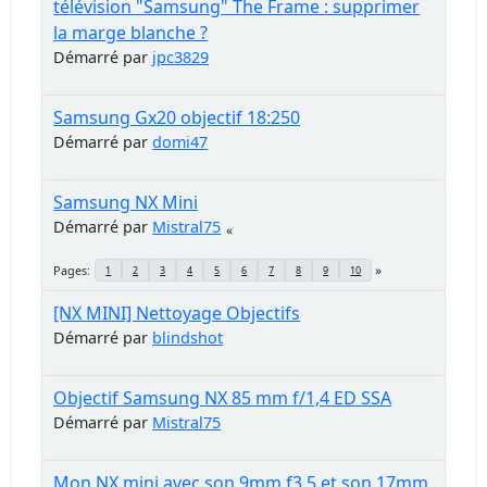
télévision "Samsung" The Frame : supprimer
la marge blanche ?
Démarré par
jpc3829
Samsung Gx20 objectif 18:250
Démarré par
domi47
Samsung NX Mini
Démarré par
Mistral75
Pages
1
2
3
4
5
6
7
8
9
10
[NX MINI] Nettoyage Objectifs
Démarré par
blindshot
Objectif Samsung NX 85 mm f/1,4 ED SSA
Démarré par
Mistral75
Mon NX mini avec son 9mm f3,5 et son 17mm