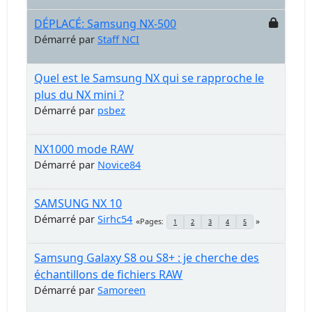
DÉPLACÉ: Samsung NX-500
Démarré par
Staff NCI
Quel est le Samsung NX qui se rapproche le
plus du NX mini ?
Démarré par
psbez
NX1000 mode RAW
Démarré par
Novice84
SAMSUNG NX 10
Démarré par
Sirhc54
Pages
1
2
3
4
5
Samsung Galaxy S8 ou S8+ : je cherche des
échantillons de fichiers RAW
Démarré par
Samoreen