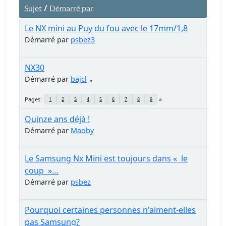
/
Sujet
Démarré par
Le NX mini au Puy du fou avec le 17mm/1,8
Démarré par
psbez3
NX30
Démarré par
bajcl
Pages
1
2
3
4
5
6
7
8
9
Quinze ans déjà !
Démarré par
Maoby
Le Samsung Nx Mini est toujours dans « le
coup »…
Démarré par
psbez
Pourquoi certaines personnes n'aiment-elles
pas Samsung?