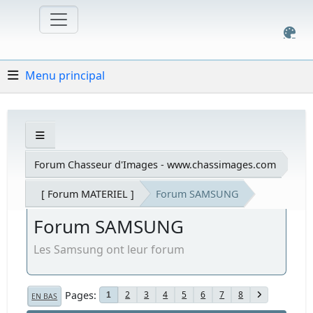
Menu principal
Forum Chasseur d'Images - www.chassimages.com
[ Forum MATERIEL ]
Forum SAMSUNG
Forum SAMSUNG
Les Samsung ont leur forum
Pages
2
3
4
5
6
7
8
1
EN BAS