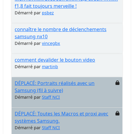
f1,8 fait toujours merveille !
Démarré par
psbez
connaître le nombre de déclenchements
samsung nx10
Démarré par
vincegbx
comment devalider le bouton video
Démarré par
martinb
DÉPLACÉ: Portraits réalisés avec un
Samsung (fil à suivre)
Démarré par
Staff NCI
DÉPLACÉ: Toutes les Macros et proxi avec
systèmes Samsung.
Démarré par
Staff NCI