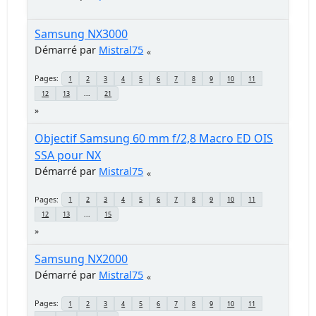
Samsung NX3000
Démarré par
Mistral75
Pages
1
2
3
4
5
6
7
8
9
10
11
12
13
...
21
Objectif Samsung 60 mm f/2,8 Macro ED OIS
SSA pour NX
Démarré par
Mistral75
Pages
1
2
3
4
5
6
7
8
9
10
11
12
13
...
15
Samsung NX2000
Démarré par
Mistral75
Pages
1
2
3
4
5
6
7
8
9
10
11