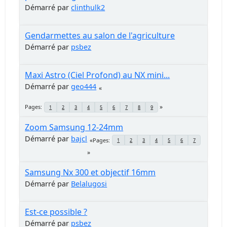
Démarré par
clinthulk2
Gendarmettes au salon de l'agriculture
Démarré par
psbez
Maxi Astro (Ciel Profond) au NX mini...
Démarré par
geo444
Pages
1
2
3
4
5
6
7
8
9
Zoom Samsung 12-24mm
Démarré par
bajcl
Pages
1
2
3
4
5
6
7
Samsung Nx 300 et objectif 16mm
Démarré par
Belalugosi
Est-ce possible ?
Démarré par
psbez