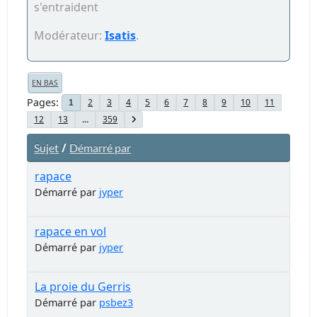
s'entraident
Modérateur:
Isatis
.
EN BAS
Pages
2
3
4
5
6
7
8
9
10
11
1
12
13
...
359
/
Sujet
Démarré par
rapace
Démarré par
jyper
rapace en vol
Démarré par
jyper
La proie du Gerris
Démarré par
psbez3