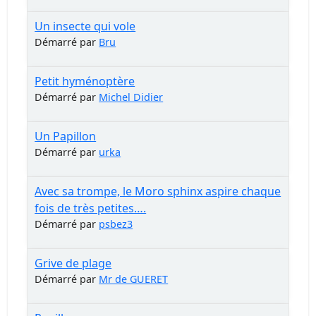
Un insecte qui vole
Démarré par
Bru
Petit hyménoptère
Démarré par
Michel Didier
Un Papillon
Démarré par
urka
Avec sa trompe, le Moro sphinx aspire chaque
fois de très petites….
Démarré par
psbez3
Grive de plage
Démarré par
Mr de GUERET