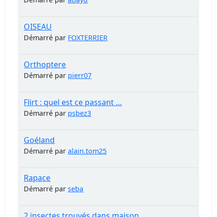
OISEAU
Démarré par
FOXTERRIER
Orthoptere
Démarré par
pierr07
Flirt : quel est ce passant …
Démarré par
psbez3
Goéland
Démarré par
alain.tom25
Rapace
Démarré par
seba
2 insectes trouvés dans maison