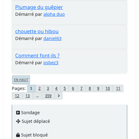
Plumage du guêpier
Démarré par
alpha duo
chouette ou hibou
Démarré par
daniel63
Comment font-ils ?
Démarré par
psbez3
EN HAUT
Pages
2
3
4
5
6
7
8
9
10
11
1
12
13
...
359
Sondage
Sujet déplacé
Sujet bloqué