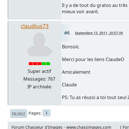
Il y a de tout du gratos au trè
mieux voir avant.
claudius73
#6
Septembre 13, 2011, 20:57:39
Bonsoir,
Merci pour les liens ClaudeO
Super actif
Amicalement
Messages: 767
Claude
IP archivée
PS: Tu as réussi a toi tout se
Pages
1
EN HAUT
Forum Chasseur d'Images - www.chassimages.com
[ Fo