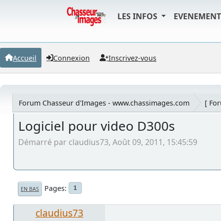
LES INFOS
EVENEMEN
Accueil
Connexion
Inscrivez-vous
Forum Chasseur d'Images - www.chassimages.com
[ Fo
Logiciel pour video D300s
Démarré par claudius73, Août 09, 2011, 15:45:59
Pages
1
EN BAS
claudius73