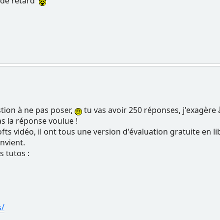
u de retard
stion à ne pas poser,
tu vas avoir 250 réponses, j'exagère à 
as la réponse voulue !
ofts vidéo, il ont tous une version d'évaluation gratuite en li
onvient.
s tutos :
s/