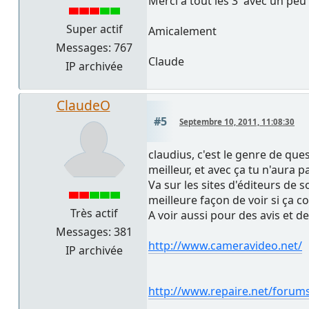
Merci à tout les 3 avec un pe
Super actif
Amicalement
Messages: 767
Claude
IP archivée
ClaudeO
#5
Septembre 10, 2011, 11:08:30
claudius, c'est le genre de que
meilleur, et avec ça tu n'aura p
Va sur les sites d'éditeurs de s
meilleure façon de voir si ça c
Très actif
A voir aussi pour des avis et de
Messages: 381
http://www.cameravideo.net/
IP archivée
http://www.repaire.net/forum