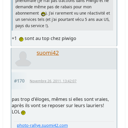
phénomale (je n'ai pas d'actions dans Piwigo et ne
demande même pas de rabais pour mon
abonnement
). J'ai rarement vu une réactivité et
un services tels (et j'ai pourtant vécu 5 ans aux US,
pays du service !).
+1
sont au top chez piwigo
suomi42
#170
Novembre 26, 2011, 13:42:07
pas trop d'éloges, mêmes si elles sont vraies,
après ils vont se reposer sur leurs lauriers!
LOL
photo-rallye.suomi42.com