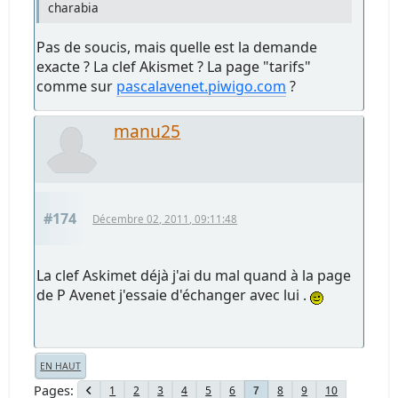
charabia
Pas de soucis, mais quelle est la demande
exacte ? La clef Akismet ? La page "tarifs"
comme sur
pascalavenet.piwigo.com
?
manu25
#174
Décembre 02, 2011, 09:11:48
La clef Askimet déjà j'ai du mal quand à la page
de P Avenet j'essaie d'échanger avec lui .
EN HAUT
Pages
1
2
3
4
5
6
8
9
10
7