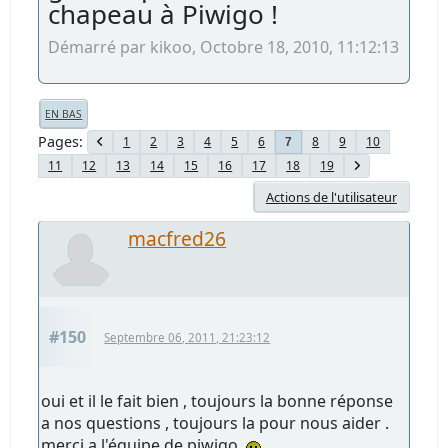
chapeau à Piwigo !
Démarré par kikoo, Octobre 18, 2010, 11:12:13
EN BAS
Pages
1
2
3
4
5
6
8
9
10
7
11
12
13
14
15
16
17
18
19
Actions de l'utilisateur
macfred26
#150
Septembre 06, 2011, 21:23:12
oui et il le fait bien , toujours la bonne réponse
a nos questions , toujours la pour nous aider .
merci a l'équipe de piwigo