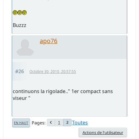
Buzzz
apo76
#26
Octobre 30, 2010, 20:57:55
continuons la rigolade.." 1er compact sans
viseur "
Toutes
Pages
1
2
EN HAUT
Actions de l'utilisateur