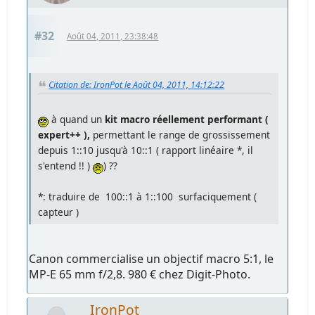
#32
Août 04, 2011, 23:38:48
Citation de: IronPot le Août 04, 2011, 14:12:22
à quand un
kit macro réellement performant (
expert++ ),
permettant le range de grossissement
depuis 1::10 jusqu'à 10::1 ( rapport linéaire *, il
s'entend !! )
) ??
*: traduire de 100::1 à 1::100 surfaciquement (
capteur )
Canon commercialise un objectif macro 5:1, le
MP-E 65 mm f/2,8. 980 € chez Digit-Photo.
IronPot