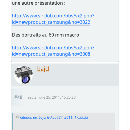
une autre présentation :
http://www.slrclub.com/bbs/vx2.php?
id=newproduct_samsung&no=3022
Des portraits au 60 mm macro :
http://www.slrclub.com/bbs/vx2.php?
id=newproduct_samsung&no=3008
bajcl
#40
Septembre 25, 2011, 15:25:30
Citation de: bajcl le Août 24, 2011, 17:59:33