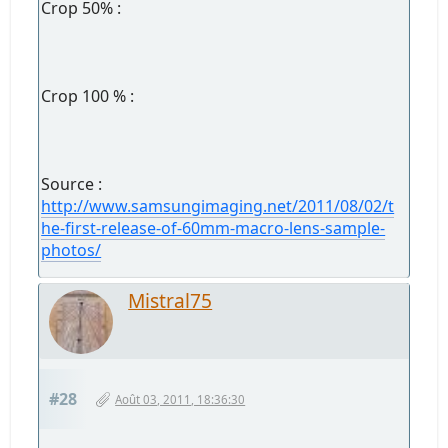
Crop 50% :
Crop 100 % :
Source :
http://www.samsungimaging.net/2011/08/02/t
he-first-release-of-60mm-macro-lens-sample-
photos/
Mistral75
#28
Août 03, 2011, 18:36:30