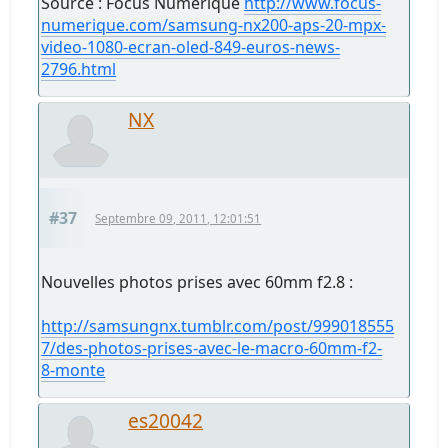
Source : Focus Numérique
http://www.focus-
numerique.com/samsung-nx200-aps-20-mpx-
video-1080-ecran-oled-849-euros-news-
2796.html
NX
#37
Septembre 09, 2011, 12:01:51
Nouvelles photos prises avec 60mm f2.8 :
http://samsungnx.tumblr.com/post/999018555
7/des-photos-prises-avec-le-macro-60mm-f2-
8-monte
es20042