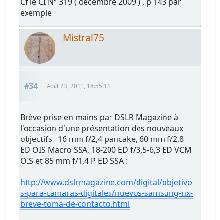
Cf le CI N° 319 ( décembre 2009 ) , p 143 par
exemple
Mistral75
#34
Août 23, 2011, 18:55:11
Brève prise en mains par DSLR Magazine à
l'occasion d'une présentation des nouveaux
objectifs : 16 mm f/2,4 pancake, 60 mm f/2,8
ED OIS Macro SSA, 18-200 ED f/3,5-6,3 ED VCM
OIS et 85 mm f/1,4 P ED SSA :
http://www.dslrmagazine.com/digital/objetivo
s-para-camaras-digitales/nuevos-samsung-nx-
breve-toma-de-contacto.html