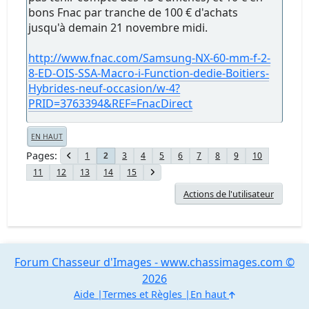
bons Fnac par tranche de 100 € d'achats
jusqu'à demain 21 novembre midi.
http://www.fnac.com/Samsung-NX-60-mm-f-2-
8-ED-OIS-SSA-Macro-i-Function-dedie-Boitiers-
Hybrides-neuf-occasion/w-4?
PRID=3763394&REF=FnacDirect
EN HAUT
Pages
1
3
4
5
6
7
8
9
10
2
11
12
13
14
15
Actions de l'utilisateur
Forum Chasseur d'Images - www.chassimages.com ©
2026
Aide
Termes et Règles
En haut