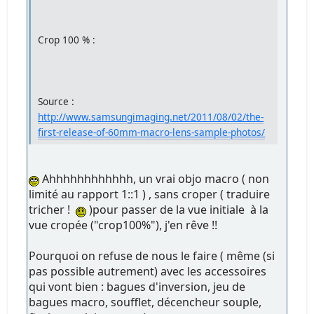
Crop 100 % :
Source :
http://www.samsungimaging.net/2011/08/02/the-
first-release-of-60mm-macro-lens-sample-photos/
Ahhhhhhhhhhhh, un vrai objo macro ( non
limité au rapport 1::1 ) , sans croper ( traduire
tricher !
)pour passer de la vue initiale à la
vue cropée ("crop100%"), j'en rêve !!
Pourquoi on refuse de nous le faire ( même (si
pas possible autrement) avec les accessoires
qui vont bien : bagues d'inversion, jeu de
bagues macro, soufflet, décencheur souple,