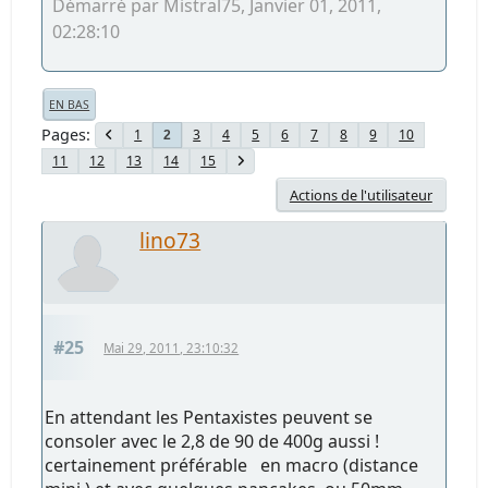
Démarré par Mistral75, Janvier 01, 2011,
02:28:10
EN BAS
Pages
1
3
4
5
6
7
8
9
10
2
11
12
13
14
15
Actions de l'utilisateur
lino73
#25
Mai 29, 2011, 23:10:32
En attendant les Pentaxistes peuvent se
consoler avec le 2,8 de 90 de 400g aussi !
certainement préférable en macro (distance