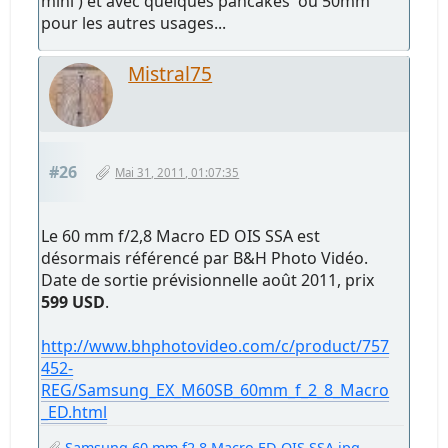
mini ) et avec quelques pancakes ou 50mm
pour les autres usages...
Mistral75
#26
Mai 31, 2011, 01:07:35
Le 60 mm f/2,8 Macro ED OIS SSA est
désormais référencé par B&H Photo Vidéo.
Date de sortie prévisionnelle août 2011, prix
599 USD
.
http://www.bhphotovideo.com/c/product/757
452-
REG/Samsung_EX_M60SB_60mm_f_2_8_Macro
_ED.html
Samsung 60 mm f2,8 Macro ED OIS SSA.jpg