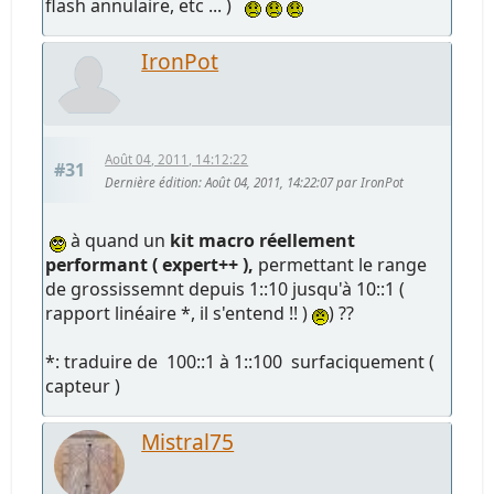
flash annulaire, etc ... )
IronPot
Août 04, 2011, 14:12:22
#31
Dernière édition
: Août 04, 2011, 14:22:07 par IronPot
à quand un
kit macro réellement
performant ( expert++ ),
permettant le range
de grossissemnt depuis 1::10 jusqu'à 10::1 (
rapport linéaire *, il s'entend !! )
) ??
*: traduire de 100::1 à 1::100 surfaciquement (
capteur )
Mistral75