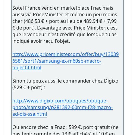
Sotel France vend en marketplace Fnac mais
aussi via PriceMinister et même un peu moins
cher (486,53 € + port au lieu de 489,94 € + 7,99
€ de port). L'avantage avec Price Minister, c'est
que le vendeur n'est crédité que lorsque tu as
indiqué avoir reçu l'objet.
http://www.priceminister.com/offer/buy/13039
6581/sort1/samsung-ex-m60sb-macro-
objectif.html
Sinon tu peux aussi le commander chez Digixo
(529 € + port) :
http://www.digixo.com/optiques/optique-
photo/samsung/p281392-60mm-f28-macro-
ed-ois-ssa.html
Ou encore chez la Fnac : 599 €, port gratuit (ne
pas tenir compte des 13 € affichés) et 10 € en