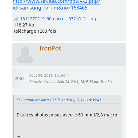
http://www.slrclub.com/bbs/vx2.php?
id=samsung_forum&no=168465
1311270219_60macro__07210121.jpg
118.27 Ko
téléchargé 1283 fois
IronPot
Août 04, 2011, 13:56:11
#30
Dernière édition
: Août 04, 2011, 14:05:59 par IronPot
Citation de: Mistral75 le Août 03, 2011, 18:35:41
D'autres photos prises avec le 60 mm f/2,8 macro
:
...