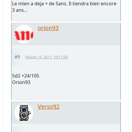
Le mien a deja + de 5ans. Il tiendra bien encore
3 ans...
orion93
#9
Février 10, 2011, 10:11:59
5d2 +24/105
Orion93
Verso92