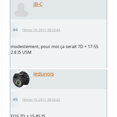
JB-C
#4
Février 10, 2011, 00:16:44
modestement, pour moi ça serait 7D + 17-55
2.8 IS USM
ledunois
#5
Février 10, 2011, 08:43:42
EOS 7D + 15-85 IS.