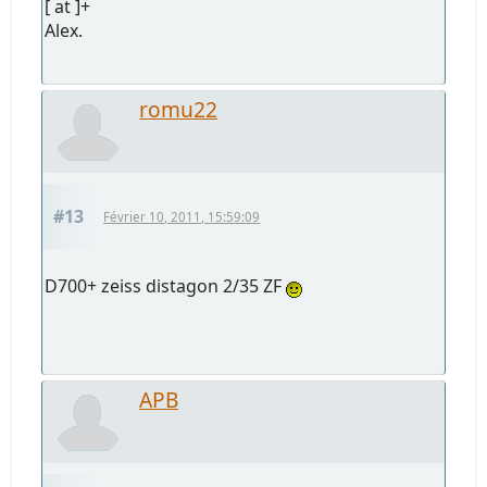
[ at ]+
Alex.
romu22
#13
Février 10, 2011, 15:59:09
D700+ zeiss distagon 2/35 ZF
APB