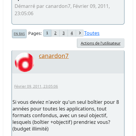
Démarré par canardon7, Février 09, 2011,
23:05:06
Toutes
Pages
2
3
4
1
EN BAS
Actions de l'utilisateur
canardon7
Février 09, 2011, 23:05:06
Si vous deviez n'avoir qu'un seul boîtier pour 8
années pour toutes les applications, tout
formats confondus, avec un seul objectif,
lesquels (boîtier +objectif) prendriez vous?
(budget illimité)