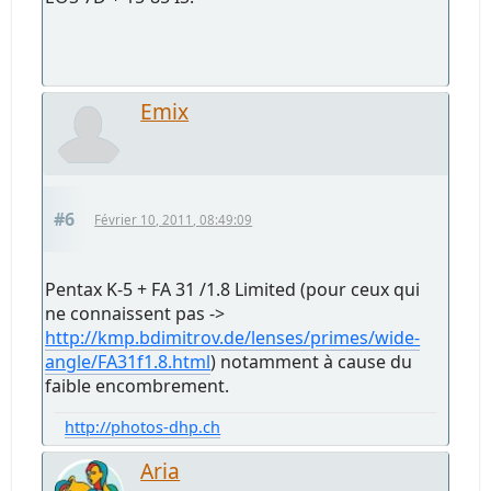
Emix
#6
Février 10, 2011, 08:49:09
Pentax K-5 + FA 31 /1.8 Limited (pour ceux qui
ne connaissent pas ->
http://kmp.bdimitrov.de/lenses/primes/wide-
angle/FA31f1.8.html
) notamment à cause du
faible encombrement.
http://photos-dhp.ch
Aria