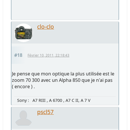
clo-clo
#18
Février 10, 2011, 22:18:43
Je pense que mon optique la plus utilisée est le
zoom 70 300 avec un Alpha 850 que je n'ai pas
( encore ) .
Sony : A7 RIII , A 6700 , A7 C II, A 7 V
pscl57