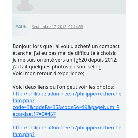
#406
Septembre 17, 2013, 07:14:55
Bonjour, lors que j'ai voulu acheté un compact
étanche, j'ai eu pas mal de difficulté à choisir.
Je me suis orienté vers un tg620 depuis 2012;
j'ai fait quelques photos en snorkeling.
Voici mon retour d'experience;
Voici deux liens ou l'on peut voir les photos:
http://philippe.atkin.free.fr/philippe/recherche
fam.php?
code=3&codeFa=35&codeSo=99&pageNum_R
ecordset17=0#457
http://philippe.atkin.free.fr/philippe/recherche
fam.php?