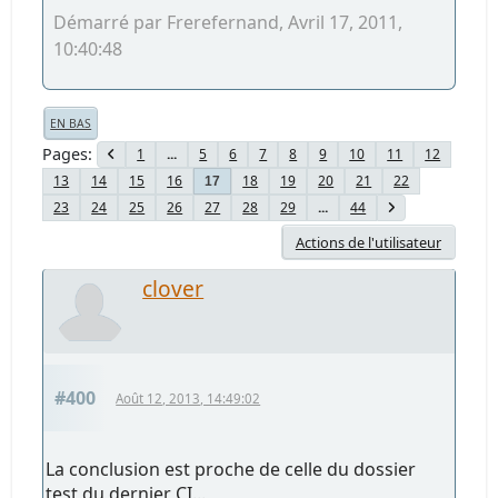
Démarré par Frerefernand, Avril 17, 2011,
10:40:48
EN BAS
Pages
1
...
5
6
7
8
9
10
11
12
13
14
15
16
18
19
20
21
22
17
23
24
25
26
27
28
29
...
44
Actions de l'utilisateur
clover
#400
Août 12, 2013, 14:49:02
La conclusion est proche de celle du dossier
test du dernier CI...