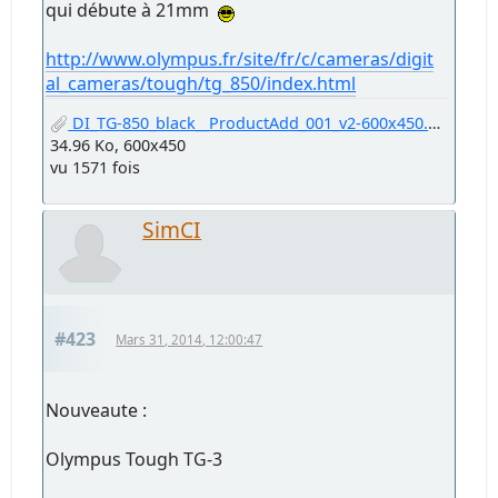
qui débute à 21mm
http://www.olympus.fr/site/fr/c/cameras/digit
al_cameras/tough/tg_850/index.html
DI_TG-850_black__ProductAdd_001_v2-600x450.jpg
34.96 Ko, 600x450
vu 1571 fois
SimCI
#423
Mars 31, 2014, 12:00:47
Nouveaute :
Olympus Tough TG-3