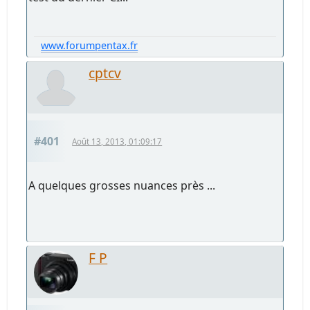
www.forumpentax.fr
cptcv
#401
Août 13, 2013, 01:09:17
A quelques grosses nuances près ...
F P