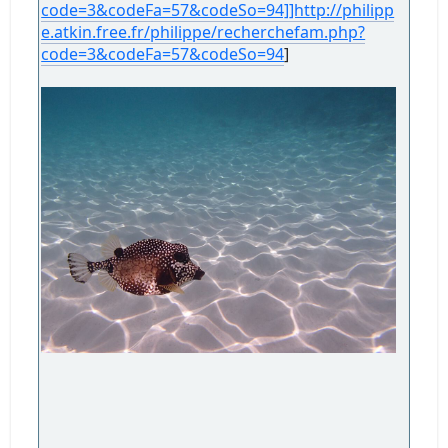
code=3&codeFa=57&codeSo=94]]http://philipp
e.atkin.free.fr/philippe/recherchefam.php?
code=3&codeFa=57&codeSo=94
]