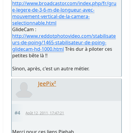
http://www.broadcastor.com/index.php/fr/gru
e-legere-de-3-6-m-de-longueur-avec-
mouvement-vertical-de-la-camera-
selectionnable.html
GlideCam :
http://www.reddotphotovideo.com/stabilisate
urs-de-poing/1465-stabilisateur-de-poing-
glidecam-hd-1000.html
Très dur à piloter ces
petites bête là !!
Sinon, après, c'est un autre métier.
JeePix²
#4
Août 12, 2011, 17:47:21
Merci pour ces liens Piebab.