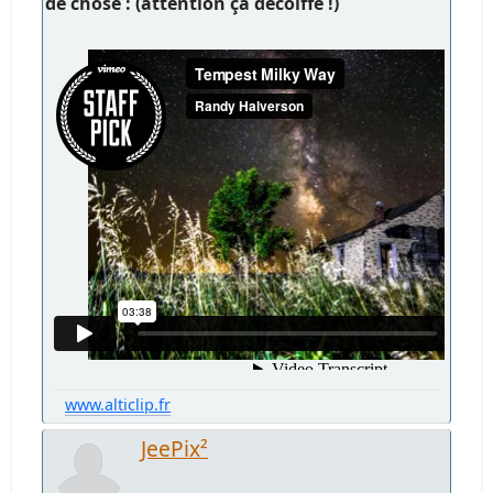
de chose : (attention çà décoiffe !)
www.alticlip.fr
JeePix²