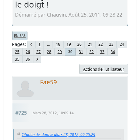
le doigt !
Démarré par Chauvin, Août 25, 2011, 09:28:22
EN BAS
Pages
1
...
18
19
20
21
22
23
24
25
26
27
28
29
31
32
33
34
30
35
36
Actions de l'utilisateur
Fae59
#725
Mars 28, 2012, 10:09:14
Citation de: dom le Mars 28, 2012, 09:25:29