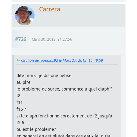
Carrera
#726
Mars 30, 2012, 21:27:56
Citation de: poppins92 le Mars 27, 2012, 15:49:59
dite moi si je dis une betise
au pire
le probleme de surex, commence a quel diaph ?
f8
f11
f16 ?
si le diaph fonctionne corectement de f2 jusqu'a
f5.6
ou est le probleme?
en general en est plutot dans ces eaux là, qu'au