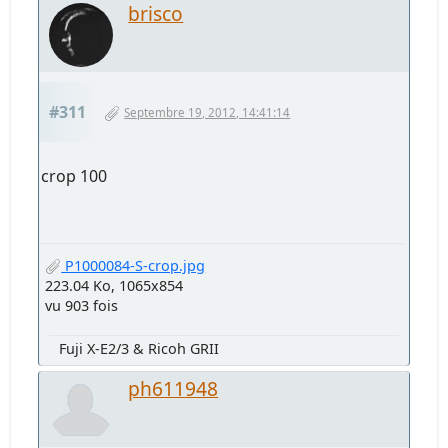
brisco
#311
Septembre 19, 2012, 14:41:14
crop 100
P1000084-S-crop.jpg
223.04 Ko, 1065x854
vu 903 fois
Fuji X-E2/3 & Ricoh GRII
ph611948