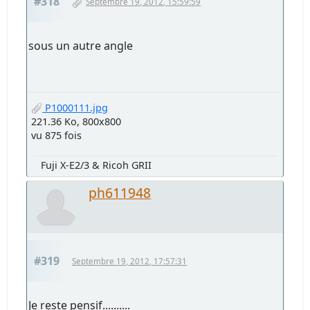
#318
Septembre 19, 2012, 15:59:59
sous un autre angle
P1000111.jpg
221.36 Ko, 800x800
vu 875 fois
Fuji X-E2/3 & Ricoh GRII
ph611948
#319
Septembre 19, 2012, 17:57:31
Je reste pensif..........