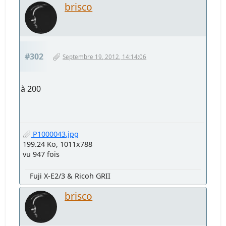
brisco
#302
Septembre 19, 2012, 14:14:06
à 200
P1000043.jpg
199.24 Ko, 1011x788
vu 947 fois
Fuji X-E2/3 & Ricoh GRII
brisco