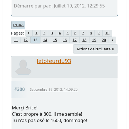
Démarré par pad, Juillet 19, 2012, 12:29:55
EN BAS
Pages
1
2
3
4
5
6
7
8
9
10
11
12
14
15
16
17
18
19
20
13
Actions de l'utilisateur
letofeurdu93
#300
Septembre 19, 2012, 14:09:25
Merçi Brice!
C'est propre à 800, il me semble!
Tu n'as pas osé le 1600, dommage!