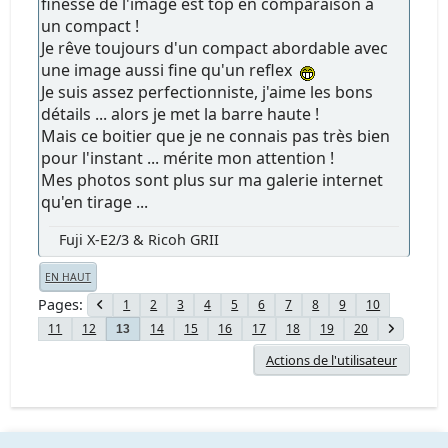
finesse de l'image est top en comparaison à
un compact !
Je rêve toujours d'un compact abordable avec
une image aussi fine qu'un reflex
Je suis assez perfectionniste, j'aime les bons
détails ... alors je met la barre haute !
Mais ce boitier que je ne connais pas très bien
pour l'instant ... mérite mon attention !
Mes photos sont plus sur ma galerie internet
qu'en tirage ...
Fuji X-E2/3 & Ricoh GRII
EN HAUT
Pages
1
2
3
4
5
6
7
8
9
10
11
12
14
15
16
17
18
19
20
13
Actions de l'utilisateur