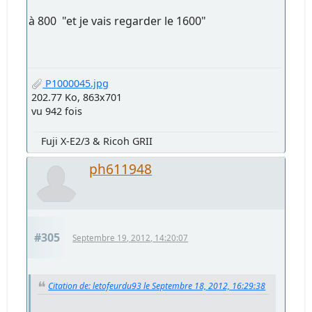
à 800 "et je vais regarder le 1600"
P1000045.jpg
202.77 Ko, 863x701
vu 942 fois
Fuji X-E2/3 & Ricoh GRII
ph611948
#305
Septembre 19, 2012, 14:20:07
Citation de: letofeurdu93 le Septembre 18, 2012, 16:29:38