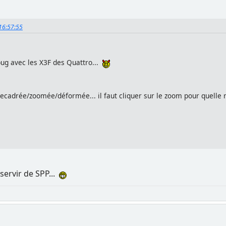
 16:57:55
s bug avec les X3F des Quattro...
recadrée/zoomée/déformée... il faut cliquer sur le zoom pour quelle 
e servir de SPP...