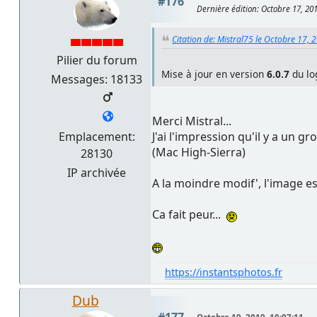
#176
Dernière édition
: Octobre 17, 20
Citation de: Mistral75 le Octobre 17, 
Pilier du forum
Mise à jour en version
6.0.7
du lo
Messages: 18133
Merci Mistral...
J'ai l'impression qu'il y a un g
Emplacement:
(Mac High-Sierra)
28130
IP archivée
A la moindre modif', l'image e
Ca fait peur...
https://instantsphotos.fr
Dub
#177