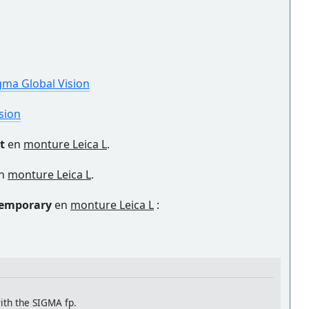
gma Global Vision
sion
t
en
monture Leica L
.
n
monture Leica L
.
temporary
en
monture Leica L
:
ith the SIGMA fp.