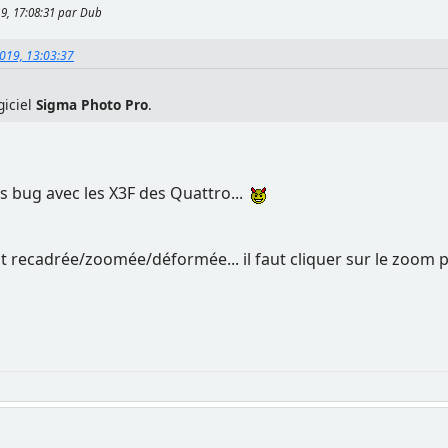
19, 17:08:31 par Dub
2019, 13:03:37
giciel
Sigma Photo Pro
.
ros bug avec les X3F des Quattro...
st recadrée/zoomée/déformée... il faut cliquer sur le zoom 