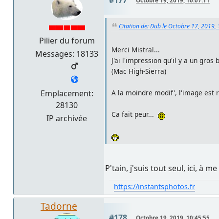
Octobre 19, 2019, 10:07:11
Citation de: Dub le Octobre 17, 2019,
Pilier du forum
Merci Mistral...
Messages: 18133
J'ai l'impression qu'il y a un gro
(Mac High-Sierra)
Emplacement:
A la moindre modif', l'image est 
28130
Ca fait peur...
IP archivée
P'tain, j'suis tout seul, ici, à m
https://instantsphotos.fr
Tadorne
#178
Octobre 19, 2019, 10:45:55