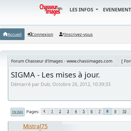
LES INFOS
EVENEMEN
Accueil
Connexion
Inscrivez-vous
Forum Chasseur d'Images - www.chassimages.com
[ Fo
SIGMA - Les mises à jour.
Démarré par Dub, Octobre 26, 2012, 10:39:33
Pages
1
2
3
4
5
6
7
9
10
8
EN BAS
Mistral75