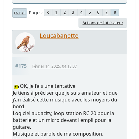
Pages
1
2
3
4
5
6
7
8
EN BAS
Actions de l'utilisateur
Loucabanette
#175
Février 14, 2025, 04:18:07
OK, je fais une tentative
Je tiens à préciser que je suis amateur et que
j'ai réalisé cette musique avec les moyens du
bord.
Logiciel audacity, loop station RC 20 pour la
batterie et un micro devant l'empli pour la
guitare.
Musique et parole de ma composition.