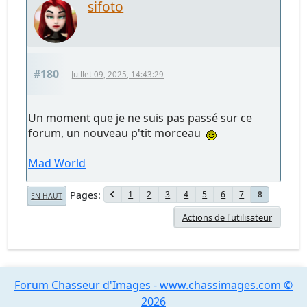
sifoto
#180
Juillet 09, 2025, 14:43:29
Un moment que je ne suis pas passé sur ce
forum, un nouveau p'tit morceau
Mad World
Pages
1
2
3
4
5
6
7
8
EN HAUT
Actions de l'utilisateur
Forum Chasseur d'Images - www.chassimages.com ©
2026