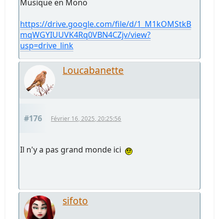
Musique en Mono
https://drive.google.com/file/d/1_M1kOMStkB
mqWGYIUUVK4Rq0VBN4CZjv/view?
usp=drive_link
Loucabanette
#176
Février 16, 2025, 20:25:56
Il n'y a pas grand monde ici
sifoto