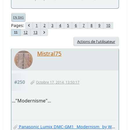
EN BAS
Pages
1
2
3
4
5
6
7
8
9
10
12
13
11
Actions de l'utilisateur
Mistral75
#250
Octobre 17, 2014, 13:50:17
..."Modernisme"...
Panasonic Lumix DMC-GM1 _Modernism_ by Welter Oberfell.jpg