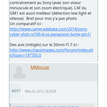
contrairement au Sony (avec son viseur
minuscule et son zoom électrique). L'AF du
GM1 est aussi meilleur (détection low light et
vitesse). Bref pour moi y'a pas photo
Un comparatif ici :
http://www.cameradebate.com/2014/sony-
cyber-shot-rx100-iii-vs-panasonic-lumix-gm1/
Des avis (mitigés) sur le 20mm f1.7 ici :
http://www.chassimages.com/forum/index.ph
p?topic=197705.0
MMouse
#257
Mars 04, 2015, 18:18:58