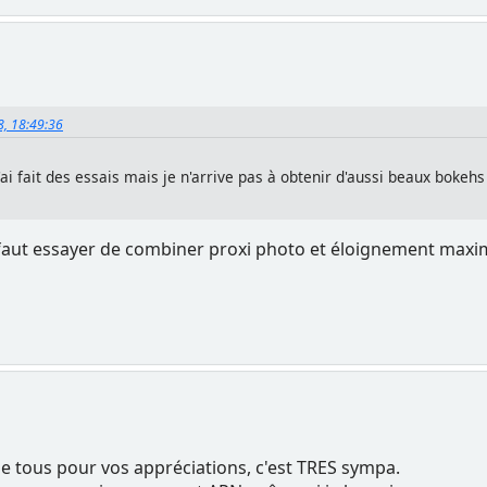
18, 18:49:36
 J'ai fait des essais mais je n'arrive pas à obtenir d'aussi beaux bok
l faut essayer de combiner proxi photo et éloignement maxima
ie tous pour vos appréciations, c'est TRES sympa.