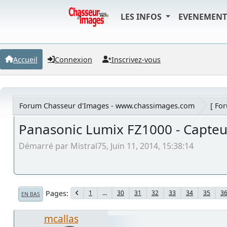
LES INFOS
EVENEMEN
Accueil
Connexion
Inscrivez-vous
Forum Chasseur d'Images - www.chassimages.com
[ Fo
Panasonic Lumix FZ1000 - Capteu
Démarré par Mistral75, Juin 11, 2014, 15:38:14
Pages
1
...
30
31
32
33
34
35
3
EN BAS
mcallas