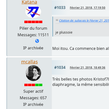
Katana
#1033
Février 21, 2018, 17:19:50
Citation de: suliaçais le Février 21, 2
Pilier du forum
je plussoie
Messages: 11511
IP archivée
Moi itou. Ca commence bien al
mcallas
#1034
Février 21, 2018, 18:49:36
Très belles tes photos Kristof7
diaphragme, la même sensibil
Super actif
Messages: 657
IP archivée