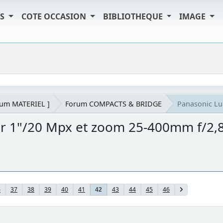
TS
COTE OCCASION
BIBLIOTHEQUE
IMAGE
rum MATERIEL ]
Forum COMPACTS & BRIDGE
Panasonic Lu
r 1"/20 Mpx et zoom 25-400mm f/2,
6
37
38
39
40
41
43
44
45
46
42