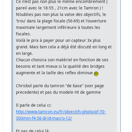
Ce n'est pas non plus le même encombrement (
pareil avec le 18-55 , 21cm avec le Tamron ) !
N'oublies pas non plus la valse des objectifs, le
'trou' dans la plage focale (56-69) et l'ouverture
maximale largement inférieure à toutes les
focales.
Voilà le prix à payer pour un capteur 3x plus
grand. Mais bon cela a déjà été discuté en long et
en large.
Chacun choisira son matériel en fonction de ses
besoins et tant mieux si la qualité des bridges
augmente et la taille des reflex diminue
Chrisbol parle du tamron "de base" (voir page
precedente) et pas du modele Ht de gamme
Il parle de celui ci:
http://www.tamron.eu/fr/objectifs-photo/af-70-
300mm-f4-56-di-ld-macro-12/
Et pas de celui là: