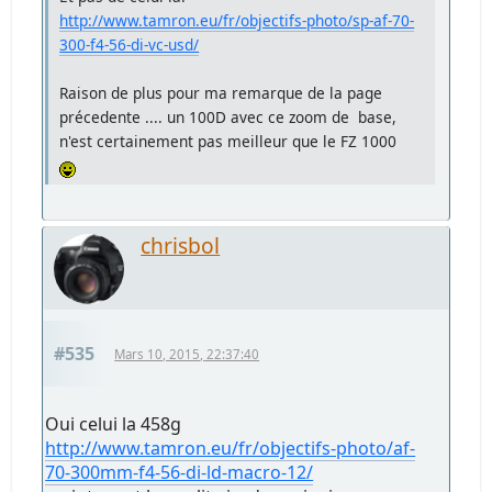
http://www.tamron.eu/fr/objectifs-photo/sp-af-70-
300-f4-56-di-vc-usd/
Raison de plus pour ma remarque de la page
précedente .... un 100D avec ce zoom de base,
n'est certainement pas meilleur que le FZ 1000
chrisbol
#535
Mars 10, 2015, 22:37:40
Oui celui la 458g
http://www.tamron.eu/fr/objectifs-photo/af-
70-300mm-f4-56-di-ld-macro-12/