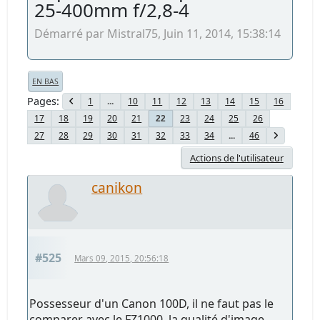
25-400mm f/2,8-4
Démarré par Mistral75, Juin 11, 2014, 15:38:14
EN BAS
Pages
1
...
10
11
12
13
14
15
16
17
18
19
20
21
23
24
25
26
22
27
28
29
30
31
32
33
34
...
46
Actions de l'utilisateur
canikon
#525
Mars 09, 2015, 20:56:18
Possesseur d'un Canon 100D, il ne faut pas le
comparer avec le FZ1000, la qualité d'image