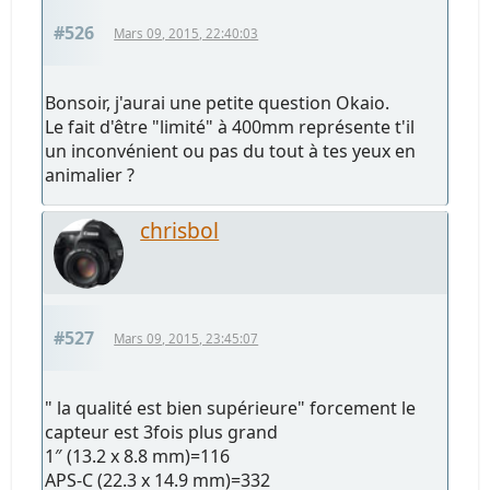
#526
Mars 09, 2015, 22:40:03
Bonsoir, j'aurai une petite question Okaio.
Le fait d'être "limité" à 400mm représente t'il
un inconvénient ou pas du tout à tes yeux en
animalier ?
chrisbol
#527
Mars 09, 2015, 23:45:07
" la qualité est bien supérieure" forcement le
capteur est 3fois plus grand
1″ (13.2 x 8.8 mm)=116
APS-C (22.3 x 14.9 mm)=332