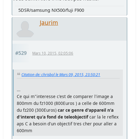
5DSR/samsung NX500/fuji F900
Jaurim
#529
Mars 10, 2015, 02:05:06
Citation de: chrisbol le Mars 09, 2015, 23:50:21
...
Ce qui m"interesse c'est de comparer l'image a
800mm du fz1000 (800Euros ) a celle de 600mm
du fz200 (300Euros)
car ce genre d'appareil n'a
d'interet qu'a fond de teleobjectif
car la le reflex
aps C a besoin d'un objectif tres cher pour aller a
600mm