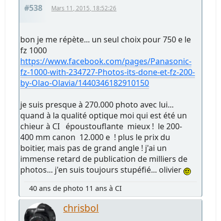
#538
Mars 11, 2015, 18:52:26
bon je me répète... un seul choix pour 750 e le
fz 1000
https://www.facebook.com/pages/Panasonic-
fz-1000-with-234727-Photos-its-done-et-fz-200-
by-Olao-Olavia/1440346182910150
je suis presque à 270.000 photo avec lui...
quand à la qualité optique moi qui est été un
chieur à CI époustouflante mieux ! le 200-
400 mm canon 12.000 e ! plus le prix du
boitier, mais pas de grand angle ! j'ai un
immense retard de publication de milliers de
photos... j'en suis toujours stupéfié... olivier
40 ans de photo 11 ans à CI
chrisbol