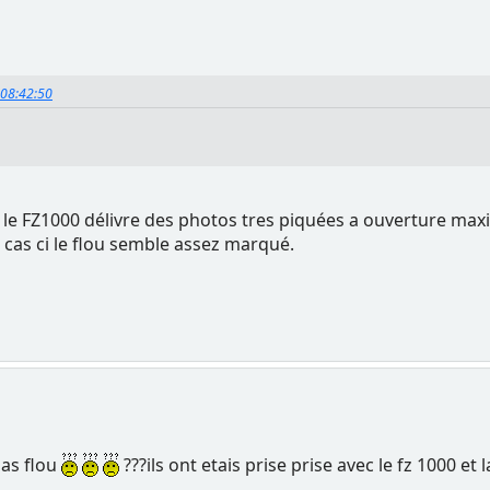
, 08:42:50
e le FZ1000 délivre des photos tres piquées a ouverture ma
 cas ci le flou semble assez marqué.
pas flou
???ils ont etais prise prise avec le fz 1000 e