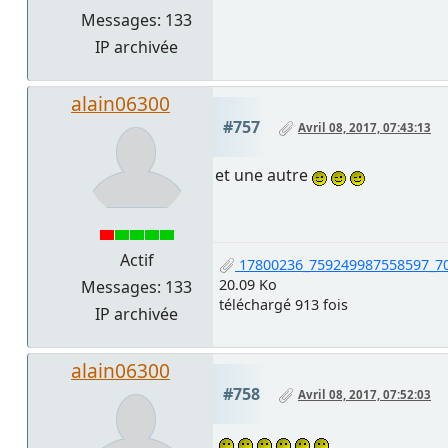
Messages: 133
IP archivée
alain06300
#757
Avril 08, 2017, 07:43:13
et une autre
Actif
17800236_759249987558597_70
20.09 Ko
Messages: 133
téléchargé 913 fois
IP archivée
alain06300
#758
Avril 08, 2017, 07:52:03