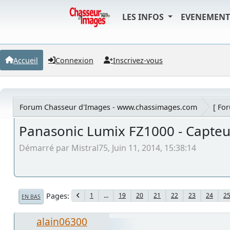
LES INFOS
EVENEMEN
Accueil
Connexion
Inscrivez-vous
Forum Chasseur d'Images - www.chassimages.com
[ Fo
Panasonic Lumix FZ1000 - Capteu
Démarré par Mistral75, Juin 11, 2014, 15:38:14
Pages
1
...
19
20
21
22
23
24
2
EN BAS
alain06300