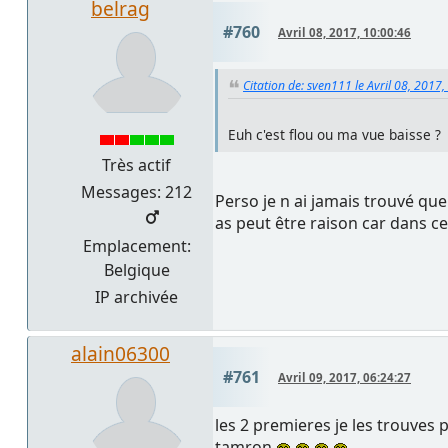
belrag
#760
Avril 08, 2017, 10:00:46
Citation de: sven111 le Avril 08, 2017
Euh c'est flou ou ma vue baisse ?
Très actif
Messages: 212
Perso je n ai jamais trouvé qu
as peut être raison car dans ce
Emplacement:
Belgique
IP archivée
alain06300
#761
Avril 09, 2017, 06:24:27
les 2 premieres je les trouves 
tamron