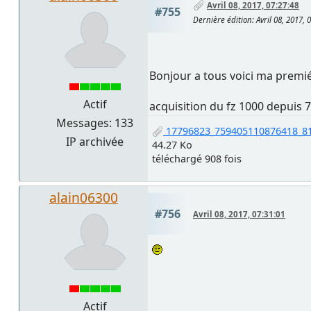
Avril 08, 2017, 07:27:48
#755
Dernière édition
: Avril 08, 2017,
Bonjour a tous voici ma prem
Actif
acquisition du fz 1000 depuis 7
Messages: 133
17796823_759405110876418_81
IP archivée
44.27 Ko
téléchargé 908 fois
alain06300
#756
Avril 08, 2017, 07:31:01
Actif