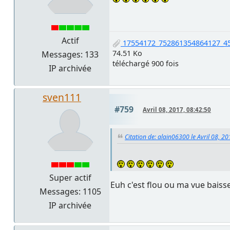
Actif
17554172_752861354864127_45
74.51 Ko
Messages: 133
téléchargé 900 fois
IP archivée
sven111
#759
Avril 08, 2017, 08:42:50
Citation de: alain06300 le Avril 08, 2
Super actif
Euh c'est flou ou ma vue baisse
Messages: 1105
IP archivée