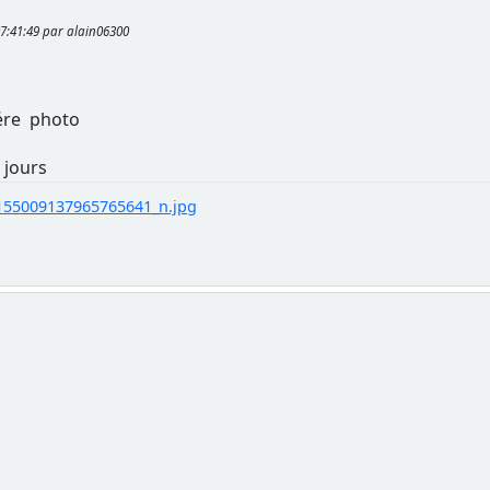
 07:41:49 par alain06300
iére photo
 jours
55009137965765641_n.jpg