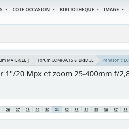
TS
COTE OCCASION
BIBLIOTHEQUE
IMAGE
rum MATERIEL ]
Forum COMPACTS & BRIDGE
Panasonic Lu
r 1"/20 Mpx et zoom 25-400mm f/2,
5
26
27
28
29
30
32
33
34
35
36
37
38
31