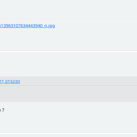
13963107634443940_n.jpg
017, 07:52:03
 ?