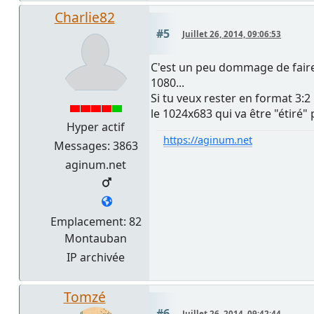
Charlie82
#5
Juillet 26, 2014, 09:06:53
C'est un peu dommage de faire
1080...
Si tu veux rester en format 3:
le 1024x683 qui va être "étiré" 
Hyper actif
https://aginum.net
Messages: 3863
aginum.net
Emplacement: 82
Montauban
IP archivée
Tomzé
#6
Juillet 26, 2014, 09:42:44