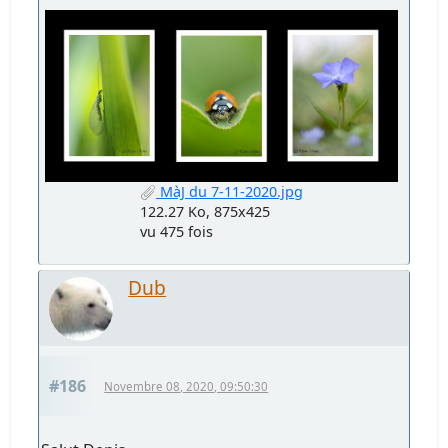
MàJ du 7-11-2020.jpg
122.27 Ko, 875x425
vu 475 fois
Dub
#186
Novembre 08, 2020, 09:50:30