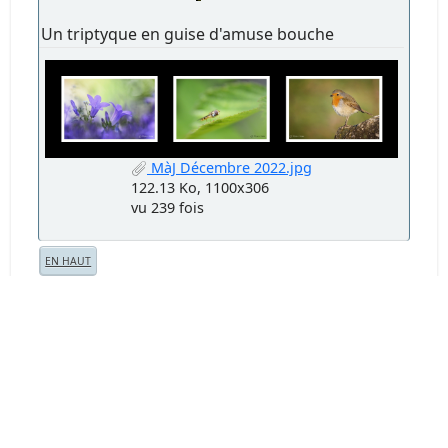
Un triptyque en guise d'amuse bouche
MàJ Décembre 2022.jpg
122.13 Ko, 1100x306
vu 239 fois
EN HAUT
Pages
1
2
3
4
5
6
7
9
8
Actions de l'utilisateur
Forum Chasseur d'Images - www.chassimages.com ©
2026