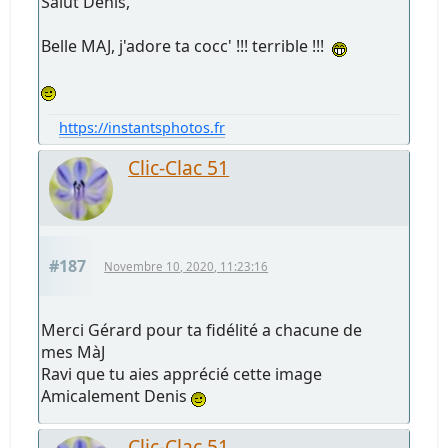
Salut Denis,
Belle MAJ, j'adore ta cocc' !!! terrible !!!
https://instantsphotos.fr
Clic-Clac 51
#187
Novembre 10, 2020, 11:23:16
Merci Gérard pour ta fidélité a chacune de
mes MàJ
Ravi que tu aies apprécié cette image
Amicalement Denis
Clic-Clac 51