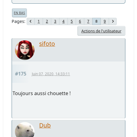
EN BAS
Pages
1
2
3
4
5
6
7
9
8
Actions de l'utilisateur
sifoto
#175
Juin 07, 2020, 14:33:11
Toujours aussi chouette !
Dub