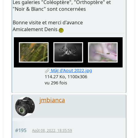
Les galeries "Coléoptère", "Orthoptère" et
"Noir & Blanc" sont concernées
Bonne visite et merci d'avance
Amicalement Denis
MàJ d'Aout 2022.jpg
114.27 Ko, 1100x306
vu 296 fois
jmbianca
#195
Août 08, 2022, 18:35:59