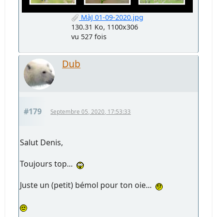
MàJ 01-09-2020.jpg
130.31 Ko, 1100x306
vu 527 fois
Dub
#179
Septembre 05, 2020, 17:53:33
Salut Denis,
Toujours top...
Juste un (petit) bémol pour ton oie...