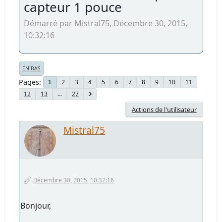
capteur 1 pouce
Démarré par Mistral75, Décembre 30, 2015,
10:32:16
EN BAS
Pages
2
3
4
5
6
7
8
9
10
11
1
12
13
...
27
Actions de l'utilisateur
Mistral75
Décembre 30, 2015, 10:32:16
Bonjour,