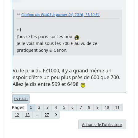
Citation de: Phil03 le Janvier 04, 2016, 11:10:51
+1
J'ouvre les paris sur les prix
Je le vois mal sous les 700 € au vu de ce
pratiquent Sony & Canon.
Vu le prix du FZ1000, il y a quand même un
espoir d'être un peu plus près de 600 que 700.
Allez je dis entre 599 et 649€
EN HAUT
Pages
2
3
4
5
6
7
8
9
10
11
1
12
13
...
27
Actions de l'utilisateur