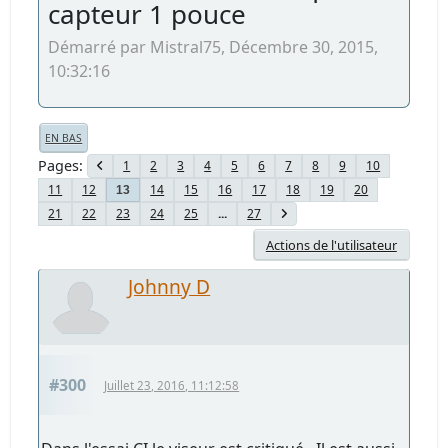
capteur 1 pouce
Démarré par Mistral75, Décembre 30, 2015,
10:32:16
EN BAS
Pages
1
2
3
4
5
6
7
8
9
10
11
12
14
15
16
17
18
19
20
13
21
22
23
24
25
...
27
Actions de l'utilisateur
Johnny D
#300
Juillet 23, 2016, 11:12:58