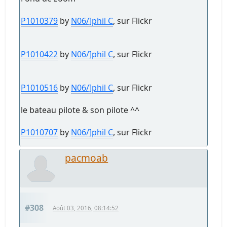
P1010379
by
N06/]phil C
, sur Flickr
P1010422
by
N06/]phil C
, sur Flickr
P1010516
by
N06/]phil C
, sur Flickr
le bateau pilote & son pilote ^^
P1010707
by
N06/]phil C
, sur Flickr
pacmoab
#308
Août 03, 2016, 08:14:52