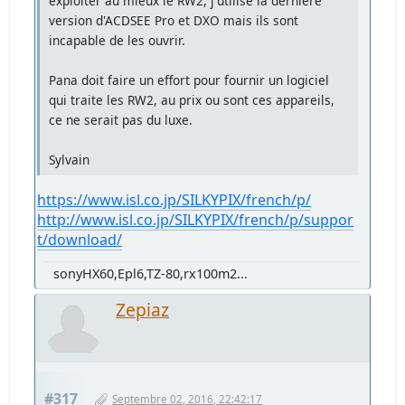
exploiter au mieux le RW2, j'utilise la dernière
version d'ACDSEE Pro et DXO mais ils sont
incapable de les ouvrir.
Pana doit faire un effort pour fournir un logiciel
qui traite les RW2, au prix ou sont ces appareils,
ce ne serait pas du luxe.
Sylvain
https://www.isl.co.jp/SILKYPIX/french/p/
http://www.isl.co.jp/SILKYPIX/french/p/suppor
t/download/
sonyHX60,Epl6,TZ-80,rx100m2...
Zepiaz
#317
Septembre 02, 2016, 22:42:17