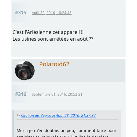
#315
Août 30, 2016, 18:24:48
C'est l'Arlésienne cet appareil !!
Les usines sont arrêtées en août ??
Polaroid62
#316
Septembre 01, 2016, 20:52:21
Citation de: Zepiaz le Août 23, 2016, 21:37:37
Merci je m'en doutais un peu, comment faire pour