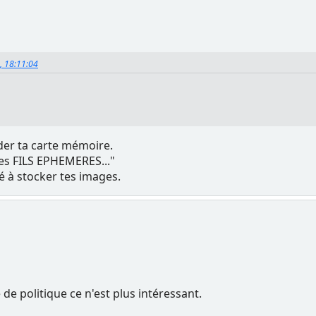
9, 18:11:04
ider ta carte mémoire.
es FILS EPHEMERES..."
né à stocker tes images.
é de politique ce n'est plus intéressant.