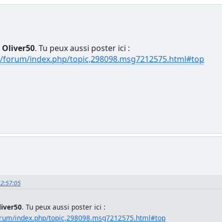
0
Oliver50
. Tu peux aussi poster ici :
/forum/index.php/topic,298098.msg7212575.html#top
 22:57:05
liver50
. Tu peux aussi poster ici :
rum/index.php/topic,298098.msg7212575.html#top