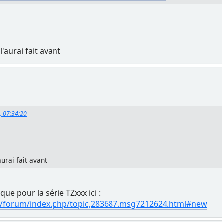
 l'aurai fait avant
9, 07:34:20
'aurai fait avant
fique pour la série TZxxx ici :
/forum/index.php/topic,283687.msg7212624.html#new