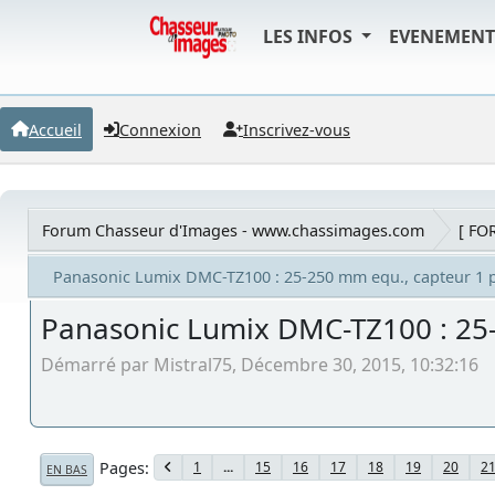
LES INFOS
EVENEMEN
Accueil
Connexion
Inscrivez-vous
Forum Chasseur d'Images - www.chassimages.com
[ FO
Panasonic Lumix DMC-TZ100 : 25-250 mm equ., capteur 1 
Panasonic Lumix DMC-TZ100 : 25
Démarré par Mistral75, Décembre 30, 2015, 10:32:16
Pages
1
...
15
16
17
18
19
20
2
EN BAS