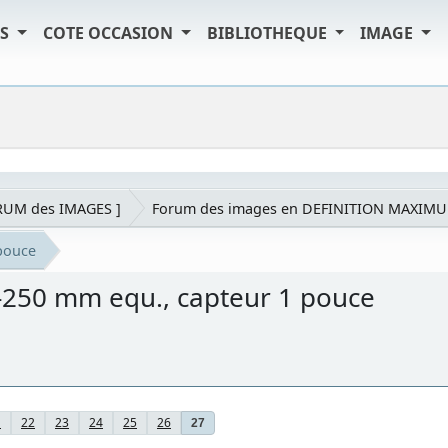
TS
COTE OCCASION
BIBLIOTHEQUE
IMAGE
RUM des IMAGES ]
Forum des images en DEFINITION MAXIM
pouce
-250 mm equ., capteur 1 pouce
1
22
23
24
25
26
27