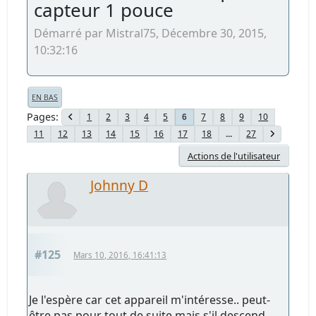
capteur 1 pouce
Démarré par Mistral75, Décembre 30, 2015,
10:32:16
EN BAS
Pages
1
2
3
4
5
7
8
9
10
6
11
12
13
14
15
16
17
18
...
27
Actions de l'utilisateur
Johnny D
#125
Mars 10, 2016, 16:41:13
Je l'espère car cet appareil m'intéresse.. peut-
être pas pour tout de suite mais s'il descend