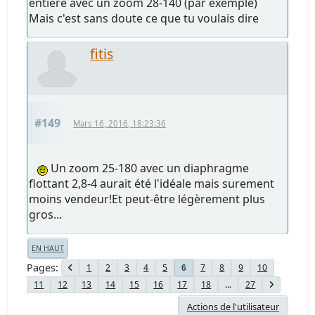
entière avec un zoom 28-140 (par exemple)
Mais c'est sans doute ce que tu voulais dire
fitis
#149
Mars 16, 2016, 18:23:36
Un zoom 25-180 avec un diaphragme
flottant 2,8-4 aurait été l'idéale mais surement
moins vendeur!Et peut-être légèrement plus
gros...
EN HAUT
Pages
1
2
3
4
5
7
8
9
10
6
11
12
13
14
15
16
17
18
...
27
Actions de l'utilisateur