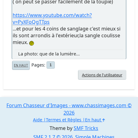
( on peut se passer facilement de la toupie)
https://www.youtube.com/watch?
v=PyXFoQgTTps
...et pour les 4 coins de sanglage c'est mieux si
ils sont arrondis à l'extérieur,la sangle coulisse
mieux.
La photo: que de la lumière...
Pages
1
EN HAUT
Actions de l'utilisateur
Forum Chasseur d'Images - www.chassimages.com ©
2026
Aide
Termes et Règles
En haut
Theme by
SMF Tricks
SMF 2.1.7 © 2026
,
Simple Machines