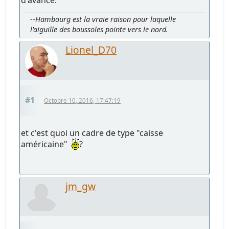
--Hambourg est la vraie raison pour laquelle
l'aiguille des boussoles pointe vers le nord.
Lionel_D70
#1
Octobre 10, 2016, 17:47:19
et c'est quoi un cadre de type "caisse
américaine"
?
jm_gw