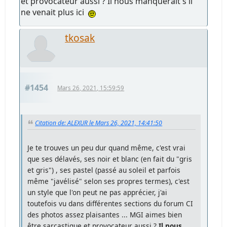
et provocateur aussi ? Il nous manquerait s'il
ne venait plus ici
tkosak
#1454
Mars 26, 2021, 15:59:59
Citation de: ALEXUR le Mars 26, 2021, 14:41:50
Je te trouves un peu dur quand même, c'est vrai
que ses délavés, ses noir et blanc (en fait du "gris
et gris") , ses pastel (passé au soleil et parfois
même "javélisé" selon ses propres termes), c'est
un style que l'on peut ne pas apprécier, j'ai
toutefois vu dans différentes sections du forum CI
des photos assez plaisantes ... MGI aimes bien
être sarcastique et provocateur aussi ?
Il nous