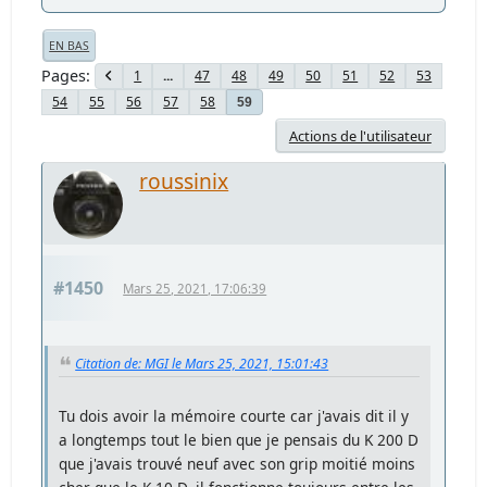
EN BAS
Pages
1
...
47
48
49
50
51
52
53
54
55
56
57
58
59
Actions de l'utilisateur
roussinix
#1450
Mars 25, 2021, 17:06:39
Citation de: MGI le Mars 25, 2021, 15:01:43
Tu dois avoir la mémoire courte car j'avais dit il y
a longtemps tout le bien que je pensais du K 200 D
que j'avais trouvé neuf avec son grip moitié moins