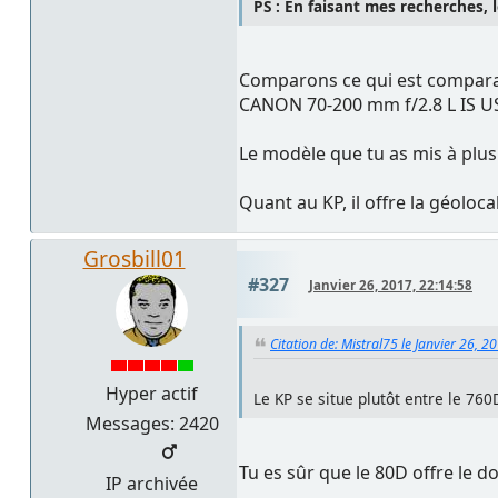
PS : En faisant mes recherches, l
Comparons ce qui est compara
CANON 70-200 mm f/2.8 L IS US
Le modèle que tu as mis à plu
Quant au KP, il offre la géoloc
Grosbill01
#327
Janvier 26, 2017, 22:14:58
Citation de: Mistral75 le Janvier 26, 2
Hyper actif
Le KP se situe plutôt entre le 760
Messages: 2420
Tu es sûr que le 80D offre le d
IP archivée