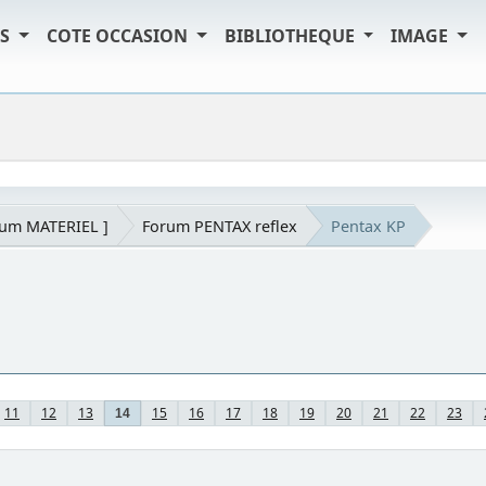
TS
COTE OCCASION
BIBLIOTHEQUE
IMAGE
rum MATERIEL ]
Forum PENTAX reflex
Pentax KP
11
12
13
15
16
17
18
19
20
21
22
23
14