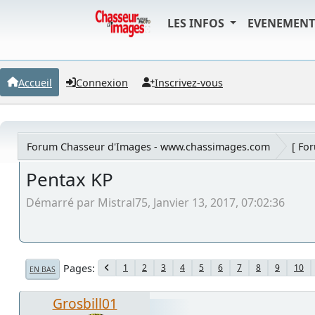
LES INFOS
EVENEMEN
Accueil
Connexion
Inscrivez-vous
Forum Chasseur d'Images - www.chassimages.com
[ Fo
Pentax KP
Démarré par Mistral75, Janvier 13, 2017, 07:02:36
Pages
1
2
3
4
5
6
7
8
9
10
EN BAS
Grosbill01