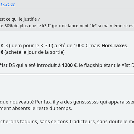
, 17:36:02
st ce qui le justifie ?
coûte 30% de plus que le k3-II (prix de lancement 1k€ si ma mémoire es
 K-3 (idem pour le K-3 II) a été de 1000 € mais
Hors-Taxes
.
 €
(acheté le jour de la sortie)
 *Ist DS qui a été introduit à
1200 €
, le flagship étant le *Ist D
ue nouveauté Pentax, il y a des gensssssss qui apparaissen
ement absents le reste du temps.
erons taquins, sans ce cons-tradicteurs, sans doute le mo