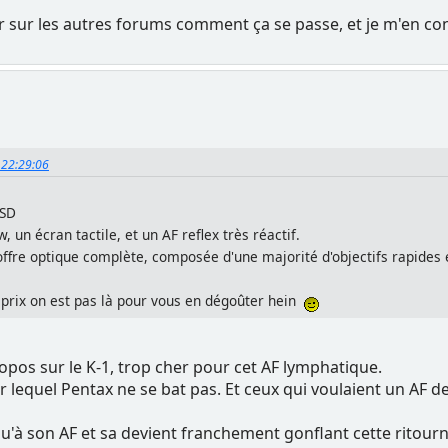
oir sur les autres forums comment ça se passe, et je m'en co
, 22:29:06
 SD
w, un écran tactile, et un AF reflex très réactif.
ffre optique complète, composée d'une majorité d'objectifs rapides e
ce prix on est pas là pour vous en dégoûter hein
opos sur le K-1, trop cher pour cet AF lymphatique.
sur lequel Pentax ne se bat pas. Et ceux qui voulaient un AF d
qu'à son AF et sa devient franchement gonflant cette ritour