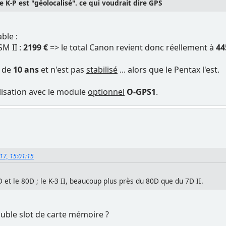
e K-P est "géolocalisé". ce qui voudrait dire GPS
ble :
M II :
2199 €
=> le total Canon revient donc réellement à
44
s de
10 ans
et n'est pas
stabilisé
... alors que le Pentax l'est.
alisation avec le module
optionnel
O-GPS1
.
017, 15:01:15
D et le 80D ; le K-3 II, beaucoup plus près du 80D que du 7D II.
ouble slot de carte mémoire ?