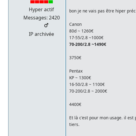
Hyper actif
bon je ne vais pas être hiper pré
Messages: 2420
Canon
80d ~ 1260€
IP archivée
17-55/2.8 ~1000€
70-200/2.8 ~1490€
3750€
Pentax
KP ~ 1300€
16-50/2.8 ~ 1100€
70-200/2.8 ~ 2000€
4400€
Et là c'est pour mon usage. il est
tiers.