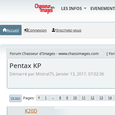
LES INFOS
EVENEMEN
Accueil
Connexion
Inscrivez-vous
Forum Chasseur d'Images - www.chassimages.com
[ Fo
Pentax KP
Démarré par Mistral75, Janvier 13, 2017, 07:02:36
Pages
1
...
8
9
10
11
12
13
14
EN BAS
K20D