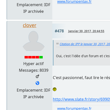
www.forumpentax.fr
Emplacement: IDF
IP archivée
clover
#478
Janvier 30, 2017, 20:44:55
Citation de: IPP le Janvier 30, 2017, 2
Oui, c'est l'idée d'un forum et c'
Hyper actif
Messages: 8039
C'est passionnel, faut lire le r
Emplacement: IDF
IP archivée
http://www.slate.fr/story/6990
www.forumpentax.fr