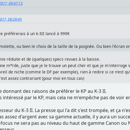
, 2017, 09:47:13
 2017, 08:29:45
le préférerais à un k-3II lancé à 999€
olette, ou bien le choix de la taille de la poignée. Ou bien l'écran o
ie réduite et de (quelques) specs revues à la baisse.
t une m*rde, juste que je le trouve un peut cher et que je m'interro
eil de niche (comme le DF par exemple), rien à redire si ce n'est qu'i
c'est assez contrariant (pour moi en tous cas)
e donnant des raisons de préférer le KP au K-3 II.
 intéressé par le KP, mais cela ne m'empêche pas de voir en 
esseur du K-3 II. La presse qui l'a dit s'est trompée, et ça n'
 assez d'argent avec sa gamme actuelle, il y aura un succe
ofocus ne sera pas au niveau du haut de gamme Canon ou N
esseur.