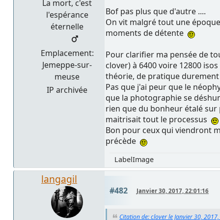
La mort, c'est
Bof pas plus que d'autre ....
l'espérance
On vit malgré tout une époque
éternelle
moments de détente
Emplacement:
Pour clarifier ma pensée de tou
Jemeppe-sur-
clover) à 6400 voire 12800 isos
théorie, de pratique durement 
meuse
Pas que j'ai peur que le néoph
IP archivée
que la photographie se déshuma
rien que du bonheur étalé sur p
maitrisait tout le processus
Bon pour ceux qui viendront me 
précède
LabelImage
langagil
#482
Janvier 30, 2017, 22:01:16
Citation de: clover le Janvier 30, 2017