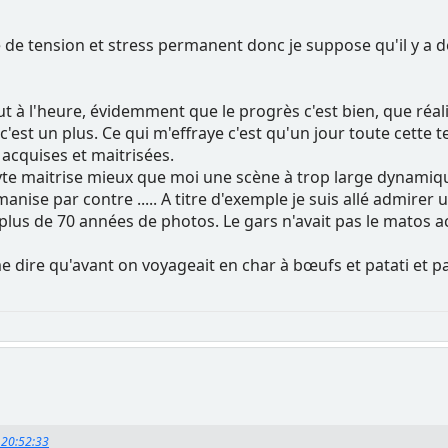
 de tension et stress permanent donc je suppose qu'il y a 
t à l'heure, évidemment que le progrès c'est bien, que réal
 c'est un plus. Ce qui m'effraye c'est qu'un jour toute cette
acquises et maitrisées.
yte maitrise mieux que moi une scène à trop large dynamique
nise par contre ..... A titre d'exemple je suis allé admirer
lus de 70 années de photos. Le gars n'avait pas le matos act
dire qu'avant on voyageait en char à bœufs et patati et pat
, 20:52:33