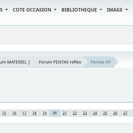
TS
COTE OCCASION
BIBLIOTHEQUE
IMAGE
rum MATERIEL ]
Forum PENTAX reflex
Pentax KP
15
16
17
18
19
21
22
23
24
25
26
27
20