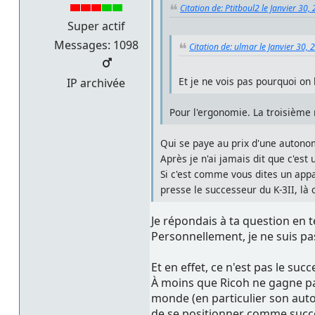
Citation de: Ptitboul2 le Janvier 30
Super actif
Messages: 1098
Citation de: ulmar le Janvier 30,
Et je ne vois pas pourquoi on 
IP archivée
Pour l'ergonomie. La troisième m
Qui se paye au prix d'une autonom
Après je n'ai jamais dit que c'es
Si c'est comme vous dites un appar
presse le successeur du K-3II, là 
Je répondais à ta question en t
Personnellement, je ne suis pas
Et en effet, ce n'est pas le succ
À moins que Ricoh ne gagne pas
monde (en particulier son aut
de se positionner comme succ