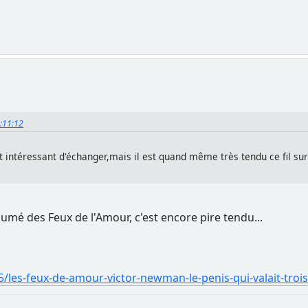
0:11:12
est intéressant d'échanger,mais il est quand même très tendu ce fil sur
ésumé des Feux de l'Amour, c'est encore pire tendu...
5/les-feux-de-amour-victor-newman-le-penis-qui-valait-trois