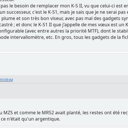
as le besoin de remplacer mon K-5 II, vu que celui-ci est enc
 un successeur, c'est le K-S1, mais je sais que je ne serai pas
ds plume et son très bon viseur, avec pas mal des gadgets s
 castré ; et donc le K-S1 II que j'appelle de mes vœux est un K
nfigurable (avec entre autres la priorité MTF), dont le stab
e intervallomètre, etc. En gros, tous les gadgets de la fich
 20:09:04
 du MZS et comme le MR52 avait planté, les restes ont été re
 ce n'était qu'un argentique.