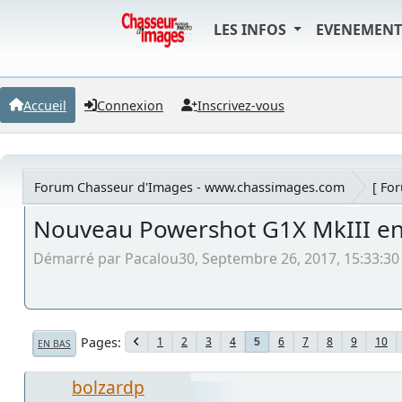
LES INFOS
EVENEMEN
Accueil
Connexion
Inscrivez-vous
Forum Chasseur d'Images - www.chassimages.com
[ Fo
Nouveau Powershot G1X MkIII en
Démarré par Pacalou30, Septembre 26, 2017, 15:33:30
Pages
1
2
3
4
6
7
8
9
10
5
EN BAS
bolzardp