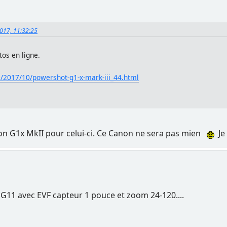
2017, 11:32:25
os en ligne.
/2017/10/powershot-g1-x-mark-iii_44.html
mon G1x MkII pour celui-ci. Ce Canon ne sera pas mien
Je
n G11 avec EVF capteur 1 pouce et zoom 24-120....