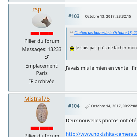
rsp
#103
Octobre 13, 2017, 23:32:15
Citation de: bolzardp le Octobre 13, 
Pilier du forum
Je suis pas près de lâcher mo
Messages: 13233
Emplacement:
J'avais mis le mien en vente : 
Paris
IP archivée
Mistral75
#104
Octobre 14, 2017, 00:22:0
Deux nouvelles photos ont été
http://www.nokishita-camera.
Pilier du forum