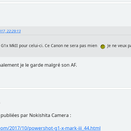
2017, 22:29:13
n G1x MkII pour celui-ci. Ce Canon ne sera pas mien
Je ne veux 
finalement je le garde malgré son AF.
8
 publiées par Nokishita Camera :
com/2017/10/powershot-g1-x-mark-iii_44.html