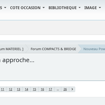
TS
COTE OCCASION
BIBLIOTHEQUE
IMAGE
rum MATERIEL ]
Forum COMPACTS & BRIDGE
Nouveau Powe
 approche...
11
12
13
14
15
16
17
...
26