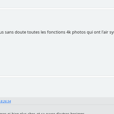
lus sans doute toutes les fonctions 4k photos qui ont l'air s
18:26:34
ros ni bien plus cher, et ça ouvre d'autres horizons.