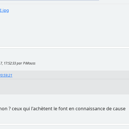
I.jpg
17, 17:52:33 par PiMouss
20:59:21
 non ? ceux qui l'achètent le font en connaissance de cause