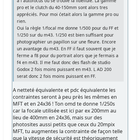
à l´autofocus où se trouve la libellule. La gamme
pro et le clutch du 40-150mm sont alors tres
appréciés. Pour moi ćetait alors la gamme pro ou
rien.
Oui la règle 1/focal me donne 1/500 pour du FF et
1/250 sur du m43. 1/250 est bien suffisant pour
photographier un papillon sur une fleure. Encore
un avantage du m43. En FF il faut souvent que je
ferme a f8 pour du portrait alors que je fermais a
f4 en m43. Il me faut donc des flash de studio
Godox 2 fois moins puissant en m43. L AD 200
serat donc 2 fois moins puissant en FF.
A netteté équivalente et pdc équivalente les
contraintes seront à peu près les mêmes en
MFT et en 24x36 ! Ton omd te donne 1/250s
car la focale utilisée est ici par ex 200mm au
lieu de 400mm en 24x36, mais sur des
photosites aussi petits que ceux du 20mpix
MFT, tu augmentes la contrainte de façon telle
que la vitesse de sécurité est théoriquement