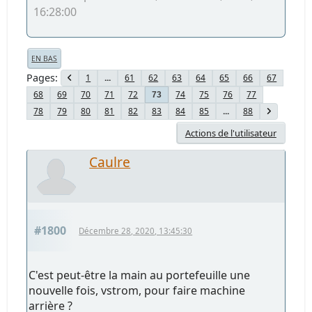
16:28:00
EN BAS
Pages
1
...
61
62
63
64
65
66
67
68
69
70
71
72
74
75
76
77
73
78
79
80
81
82
83
84
85
...
88
Actions de l'utilisateur
Caulre
#1800
Décembre 28, 2020, 13:45:30
C'est peut-être la main au portefeuille une
nouvelle fois, vstrom, pour faire machine
arrière ?