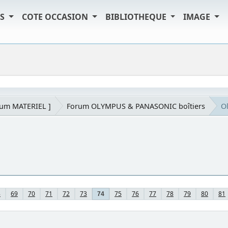
TS
COTE OCCASION
BIBLIOTHEQUE
IMAGE
rum MATERIEL ]
Forum OLYMPUS & PANASONIC boîtiers
O
8
69
70
71
72
73
75
76
77
78
79
80
81
74