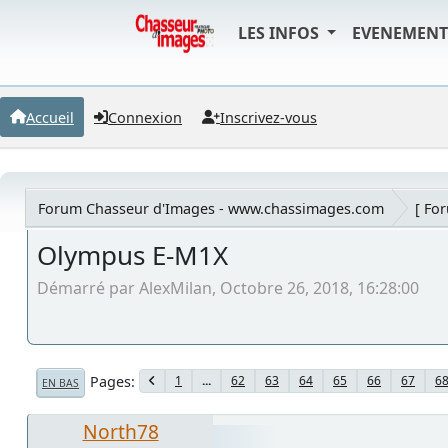
LES INFOS
EVENEMEN
Accueil
Connexion
Inscrivez-vous
Forum Chasseur d'Images - www.chassimages.com
[ Fo
Olympus E-M1X
Démarré par AlexMilan, Octobre 26, 2018, 16:28:00
Pages
1
...
62
63
64
65
66
67
6
EN BAS
North78