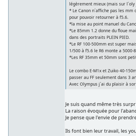
légèrement mieux (mais sur l´oly j
* Le Canon n´affiche pas les mm 
pour pouvoir retourner à f5.6.
*la mise au point manuel du Canon
*Le 85mm 1.2 donne du floue mais 
dans des portraits PLEIN PIED.
*Le RF 100-500mm est super mais 
1/500 à f5.6 le R6 monte a 5000-8
*Les RF 35mm et 50mm sont petit
Le combo E-M1x et Zuiko 40-150mm 
passer au FF seulement dans 3 ans 
Avec Olympus j´ai du plaisir à sort
Je suis quand même très surpr
La raison évoquée pour l'aband
Je pense que l'envie de prendre 
Ils font bien leur travail, les yo