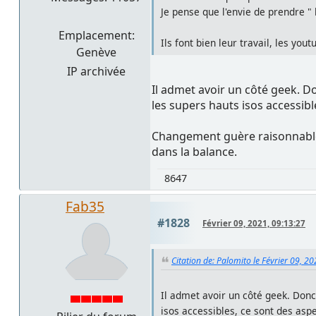
Je pense que l'envie de prendre " l
Emplacement:
Ils font bien leur travail, les yout
Genève
IP archivée
Il admet avoir un côté geek. Don
les supers hauts isos accessib
Changement guère raisonnable a
dans la balance.
8647
Fab35
#1828
Février 09, 2021, 09:13:27
Citation de: Palomito le Février 09, 2
Il admet avoir un côté geek. Donc 
isos accessibles, ce sont des asp