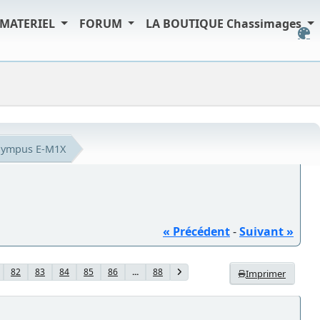
MATERIEL
FORUM
LA BOUTIQUE Chassimages
lympus E-M1X
« Précédent
-
Suivant »
82
83
84
85
86
...
88
Imprimer