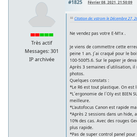
#1825
Février 08, 2021, 21:50:09
Citation de: vstrom le Décembre 27, 2
Ne vendez pas votre E-M1x .
Très actif
Je viens de commettre cette erre
Messages: 301
peine 1 an. J´ai craqué pour le b
IP archivée
100-500f5.6. Sur le papier je dev
Après 3 semaines d´utilisation, 
photos.
Quelques constats :
*Le R6 est tout plastique. On est
*L´ergonomie de l´Oly est BIEN SU
meilleure.
*L'autofocus Canon est rapide ma
*Après 2 sessions dans un hide, av
10% des cas. Avec des rouges Geo
plus rapide.
*Pas de super control panel pour