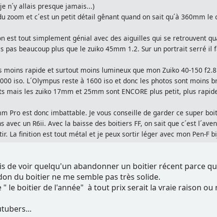
e n´y allais presque jamais...)
du zoom et c´est un petit détail gênant quand on sait qu´à 360mm 
 est tout simplement génial avec des aiguilles qui se retrouvent qua
pas beaucoup plus que le zuiko 45mm 1.2. Sur un portrait serré il fau
moins rapide et surtout moins lumineux que mon Zuiko 40-150 f2.8. 
000 iso. L´Olympus reste à 1600 iso et donc les photos sont moins br
s mais les zuiko 17mm et 25mm sont ENCORE plus petit, plus rapid
Pro est donc imbattable. Je vous conseille de garder ce super boiti
avec un R6ii. Avec la baisse des boitiers FF, on sait que c´est l´aveni
ir. La finition est tout métal et je peux sortir léger avec mon Pen-F b
is de voir quelqu'un abandonner un boitier récent parce qu
on du boitier ne me semble pas très solide.
" le boitier de l'année" à tout prix serait la vraie raison ou
utubers...