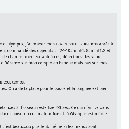
nte d´Olympus, j´ai brader mon E-M1x pour 1200euros après à
ectement commandé des objectifs L : 24-105mmf4, 85mmf1.2 et
r de champs, meilleur autofocus, détections des yeux.
une différence sur mon compte en banque mais pas sur mes
nt tout temps.
és. On a de la place pour le pouce et la poignée est bien
 fixes SI l´oiseau reste fixe 2-3 sec. Ce qui n´arrive dans
 donc choisir un collimateur fixe et là Olympus est même
t c´est beaucoup plus lent, même si les menus sont