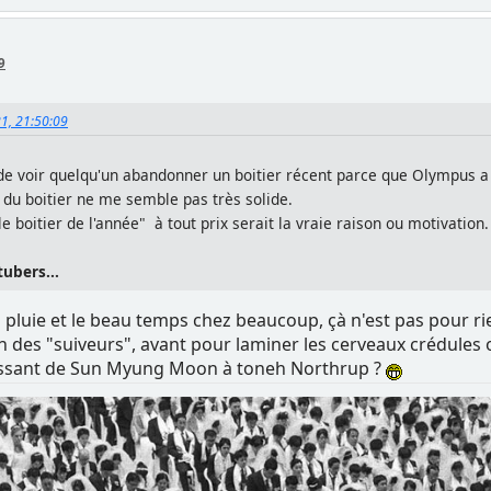
9
21, 21:50:09
de voir quelqu'un abandonner un boitier récent parce que Olympus a 
 du boitier ne me semble pas très solide.
e boitier de l'année" à tout prix serait la vraie raison ou motivation.
tubers...
 pluie et le beau temps chez beaucoup, çà n'est pas pour rie
on des "suiveurs", avant pour laminer les cerveaux crédules
assant de Sun Myung Moon à toneh Northrup ?