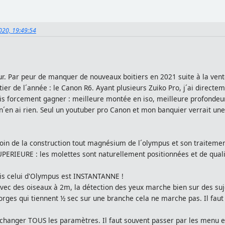
020, 19:49:54
ur. Par peur de manquer de nouveaux boitiers en 2021 suite à la ve
oitier de l´année : le Canon R6. Ayant plusieurs Zuiko Pro, j´ai dir
ais forcement gagner : meilleure montée en iso, meilleure profondeu
il n´en ai rien. Seul un youtuber pro Canon et mon banquier verrait 
 loin de la construction tout magnésium de l´olympus et son traiteme
PERIEURE : les molettes sont naturellement positionnées et de qualit
is celui d'Olympus est INSTANTANNE !
ec des oiseaux à 2m, la détection des yeux marche bien sur des sujets
rges qui tiennent ½ sec sur une branche cela ne marche pas. Il faut
 changer TOUS les paramètres. Il faut souvent passer par les menu e