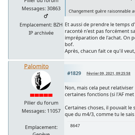
Pilier du forum
Messages: 30863
Changement guère raisonnable au f
Et aussi de prendre le temps d
Emplacement: BZH
raconté n'est pas forcément sa
IP archivée
impréparation de l'achat. On pe
bof.
Après, chacun fait ce qu'il veu
Palomito
#1829
Février 09, 2021, 09:25:58
Non, mais cela peut relativiser
certaines fonctions (si l'AF met
Pilier du forum
Certaines choses, il pouvait le s
Messages: 11057
que du m4/3, comme tu le sais 
8647
Emplacement:
Genève