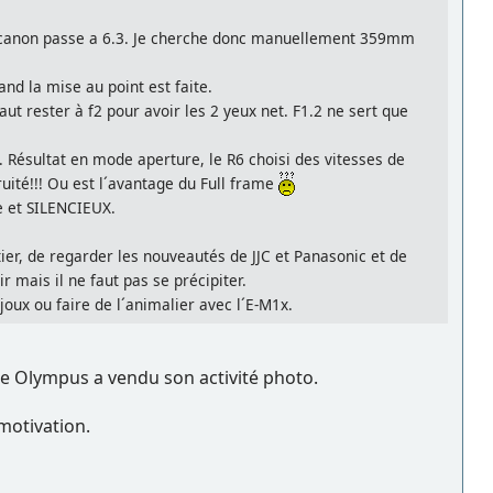
le canon passe a 6.3. Je cherche donc manuellement 359mm
nd la mise au point est faite.
t rester à f2 pour avoir les 2 yeux net. F1.2 ne sert que
Résultat en mode aperture, le R6 choisi des vitesses de
uité!!! Ou est l´avantage du Full frame
e et SILENCIEUX.
er, de regarder les nouveautés de JJC et Panasonic et de
r mais il ne faut pas se précipiter.
ijoux ou faire de l´animalier avec l´E-M1x.
e Olympus a vendu son activité photo.
 motivation.