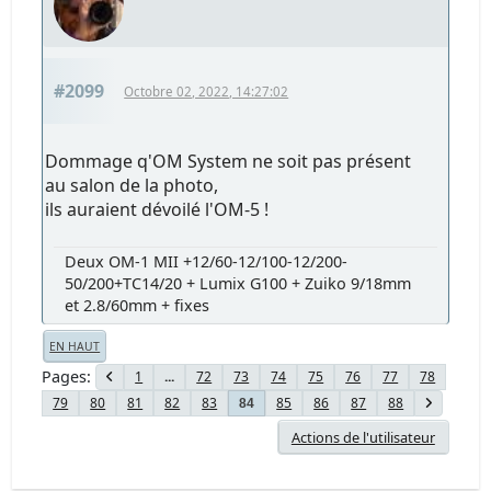
#2099
Octobre 02, 2022, 14:27:02
Dommage q'OM System ne soit pas présent
au salon de la photo,
ils auraient dévoilé l'OM-5 !
Deux OM-1 MII +12/60-12/100-12/200-
50/200+TC14/20 + Lumix G100 + Zuiko 9/18mm
et 2.8/60mm + fixes
EN HAUT
Pages
1
...
72
73
74
75
76
77
78
79
80
81
82
83
85
86
87
88
84
Actions de l'utilisateur