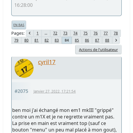
16:28:00
EN BAS
Pages
1
...
72
73
74
75
76
77
78
79
80
81
82
83
85
86
87
88
84
Actions de l'utilisateur
cyril17
#2075
Janvier 27, 2022, 17:21:54
ben moi j'ai échangé mon em1 mkIII "grippé"
contre un m1X et je ne regrette vraiment pas.
La prise en main est vraiment top (sauf ce
bouton "menu" un peu mal placé à mon gout),