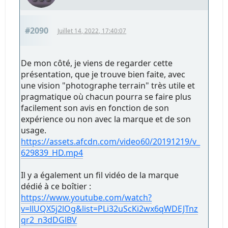
#2090
Juillet 14, 2022, 17:40:07
De mon côté, je viens de regarder cette
présentation, que je trouve bien faite, avec
une vision "photographe terrain" très utile et
pragmatique où chacun pourra se faire plus
facilement son avis en fonction de son
expérience ou non avec la marque et de son
usage.
https://assets.afcdn.com/video60/20191219/v_
629839_HD.mp4
Il y a également un fil vidéo de la marque
dédié à ce boîtier :
https://www.youtube.com/watch?
v=llUQX5j2lOg&list=PLi32uScKi2wx6qWDEJTnz
qr2_n3dDGlBV