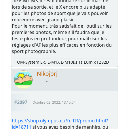
: le E-M1 MK II révolutionnaire sur le marché
lors de sa sortie, et le X encore plus adapté
pour les photos de sport que je vais pouvoir
reprendre avec grand plaisir.
Pour le moment, très satisfait de l'outil sur les
premières photos, même s'il faudra que je
teste plus en profondeur, pour maîtriser les
réglages d'AF les plus efficaces en fonction du
sport photographié.
OM-System E-5 E-M1X E-M10III 1s Lumix FZ82D
Nikojorj
-
#2097
Octobre 02, 2022, 13:15:04
https://shop.olympus.eu/fr_FR/promo.html?
id=18711
si vous avez besoin de menhirs, ou