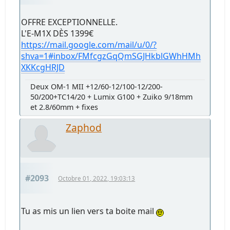
OFFRE EXCEPTIONNELLE.
L'E-M1X DÈS 1399€
https://mail.google.com/mail/u/0/?
shva=1#inbox/FMfcgzGqQmSGJHkblGWhHMh
XKKcgHRJD
Deux OM-1 MII +12/60-12/100-12/200-
50/200+TC14/20 + Lumix G100 + Zuiko 9/18mm
et 2.8/60mm + fixes
Zaphod
#2093
Octobre 01, 2022, 19:03:13
Tu as mis un lien vers ta boite mail