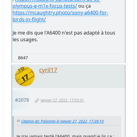
olympus-e-m1x-focus-tests/
ou ça
https://mcaughtry.photo/sony-a6400-for-
birds-in-flight/
Je me dis que l'A6400 n'est pas adapté à tous
les usages.
8647
cyril17
#2078
Janvier 27, 2022, 17:55:31
Citation de: Palomito le Janvier 27, 2022, 17:39:19
Je n'ai jamais testé l'A6400, mais quand je lis ça :