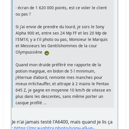
- écran de 1 620 000 points, est ce voler le client
ou pas ?
Si j'ai envie de prendre du lourd, je sors le Sony
Alpha 900 et, entre ses 24 Mp FF et les 20 Mp de
l'EM1X; y a t'il photo ou pas, Monsieur le Marquis
et Messieurs les Gentilshommes de la cour
Olympussiène
Quand mon druide préféré me rapporte de la
potion magique, en bidon de 5 l minimum,
j'éternue d'abord, remonte mes manches pour
mieux m'échauffer, et attrape à 2 mains le Pentax
645 Z, je gagne en moyenne 10 km/h de vitesse en
plus dans les descentes, sans même porter un
casque profilé ...
Je n'ai jamais testé l'A6400, mais quand je lis ça
:
https://mcaughtry.photo/sony-a9-vs-