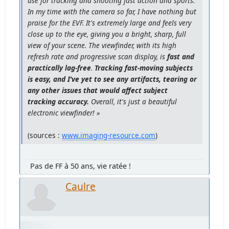
use for tracking and shooting fast action and sports.
In my time with the camera so far, I have nothing but
praise for the EVF. It's extremely large and feels very
close up to the eye, giving you a bright, sharp, full
view of your scene. The viewfinder, with its high
refresh rate and progressive scan display, is
fast and
practically lag-free
.
Tracking fast-moving subjects
is easy, and I've yet to see any artifacts, tearing or
any other issues that would affect subject
tracking accuracy.
Overall, it's just a beautiful
electronic viewfinder! »
(sources :
www.imaging-resource.com
)
Pas de FF à 50 ans, vie ratée !
Caulre