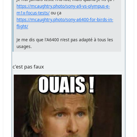
https://mcaughtry.photo/sony-a9-vs-olympus-e-
m1x-focus-tests/
ou ça
https://mcaughtry.photo/sony-a6400-for-birds-in-
flight/
Je me dis que l'A6400 n'est pas adapté à tous les
usages.
c'est pas faux