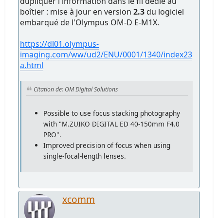
dupliquer l'information dans le fil dédié au
boîtier : mise à jour en version
2.3
du logiciel
embarqué de l'Olympus OM-D E-M1X.
https://dl01.olympus-
imaging.com/ww/ud2/ENU/0001/1340/index23
a.html
Citation de: OM Digital Solutions
Possible to use focus stacking photography
with "M.ZUIKO DIGITAL ED 40-150mm F4.0
PRO".
Improved precision of focus when using
single-focal-length lenses.
xcomm