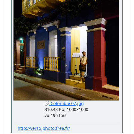
Colombie 07.jpg
310.43 Ko, 1000x1000
vu 196 fois
http://verso.photo.free.fr/