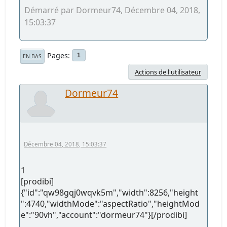
Démarré par Dormeur74, Décembre 04, 2018,
15:03:37
Pages
1
EN BAS
Actions de l'utilisateur
Dormeur74
Décembre 04, 2018, 15:03:37
1
[prodibi]
{"id":"qw98gqj0wqvk5m","width":8256,"height
":4740,"widthMode":"aspectRatio","heightMod
e":"90vh","account":"dormeur74"}[/prodibi]