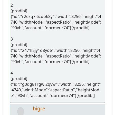
2
[prodibi]
{"id":"r2ezq7l6zdo68y","width":8256,"height":4
740,"widthMode":"aspectRatio","heightMode":
"90vh","account":"dormeur74"}[/prodibi]
3
[prodibi]
{"id":"2471l5jy1d8yoe","width":8256,"height":4
740,"widthMode":"aspectRatio","heightMode":
"90vh","account":"dormeur74"}[/prodibi]
4
[prodibi]
{"id":"g0qg81rgwl2qvw","width":8256,"height"
:4740,"widthMode":"aspectRatio","heightMod
e":"90vh","account":"dormeur74"}[/prodibi]
bigre