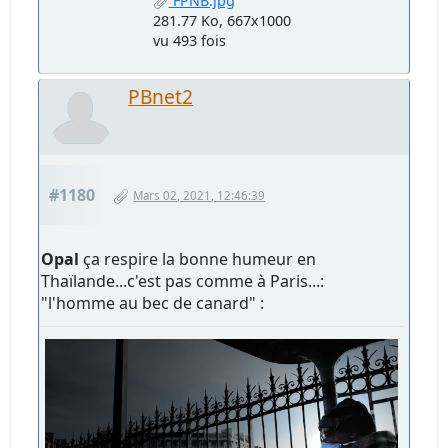
FPNB.jpg
281.77 Ko, 667x1000
vu 493 fois
PBnet2
#1180
Mars 02, 2021, 12:46:39
Opal
ça respire la bonne humeur en
Thaïlande...c'est pas comme à Paris...:
"l'homme au bec de canard" :