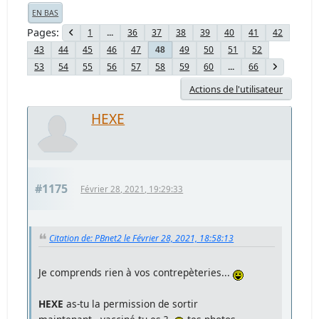
EN BAS
Pages
1
...
36
37
38
39
40
41
42
43
44
45
46
47
49
50
51
52
48
53
54
55
56
57
58
59
60
...
66
Actions de l'utilisateur
HEXE
#1175
Février 28, 2021, 19:29:33
Citation de: PBnet2 le Février 28, 2021, 18:58:13
Je comprends rien à vos contrepèteries...
HEXE
as-tu la permission de sortir