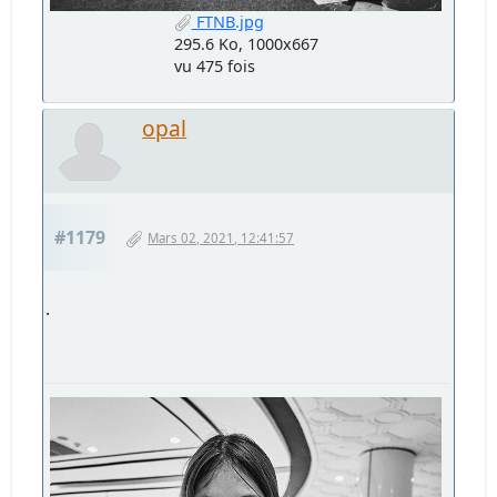
FTNB.jpg
295.6 Ko, 1000x667
vu 475 fois
opal
#1179
Mars 02, 2021, 12:41:57
.