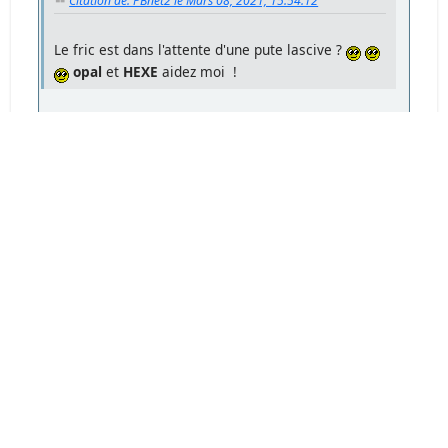
Citation de: PBnet2 le Mars 08, 2021, 15:54:12
Le fric est dans l'attente d'une pute lascive ?
opal
et
HEXE
aidez moi !
Tu progresses mais tu n'es pas encore au top.
Tu en as oublié la moitié, car ça n'a rien à voir
avec le fric. Concentre-toi sur la première
partie: "L'Afrique est dans l'attente"...
PBnet2
#1199
Mars 08, 2021, 17:03:35
Ok j'essaye ça : la trique est dans le fente
d'une pute lascive