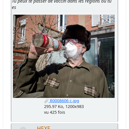
Tu peux te passer de vaccin dans les régions où tu
es
R0008606 c.jpg
295.97 Ko, 1200x983
vu 425 fois
HEXE